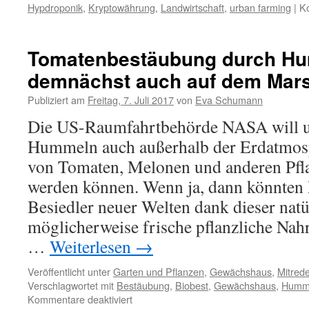
Hypdroponik
,
Kryptowährung
,
Landwirtschaft
,
urban farming
|
Ko
Tomatenbestäubung durch H
demnächst auch auf dem Mar
Publiziert am
Freitag, 7. Juli 2017
von
Eva Schumann
Die US-Raumfahrtbehörde NASA will u
Hummeln auch außerhalb der Erdatmos
von Tomaten, Melonen und anderen Pfla
werden können. Wenn ja, dann könnten
Besiedler neuer Welten dank dieser nat
möglicherweise frische pflanzliche Nah
…
Weiterlesen
→
Veröffentlicht unter
Garten und Pflanzen
,
Gewächshaus
,
Mitred
Verschlagwortet mit
Bestäubung
,
Biobest
,
Gewächshaus
,
Humm
Kommentare deaktiviert