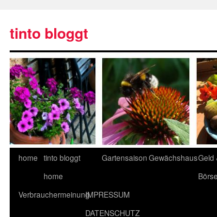
tinto bloggt
home
tinto bloggt
Gartensaison
Gewächshaus
Geld
home
Börs
Verbrauchermeinung
IMPRESSUM
DATENSCHUTZ