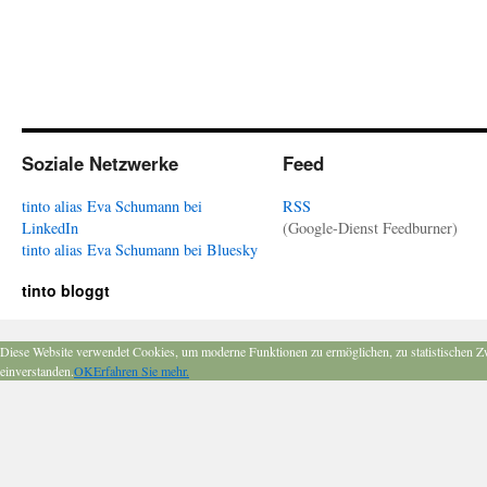
Soziale Netzwerke
Feed
tinto alias Eva Schumann bei
RSS
LinkedIn
(Google-Dienst Feedburner)
tinto alias Eva Schumann bei Bluesky
tinto bloggt
Diese Website verwendet Cookies, um moderne Funktionen zu ermöglichen, zu statistischen Z
einverstanden.
OK
Erfahren Sie mehr.