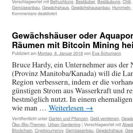
Verschlagwortet mit
Befruchtung
,
Bestäuber
,
Bestäubung
,
Chili
,
Gemüseanbau
,
Gewächshaus
,
Gewächshausanbau
,
Hummeln
,
Kommentare deaktiviert
Gewächshäuser oder Aquapon
Räumen mit Bitcoin Mining he
Publiziert am
Montag, 8. Januar 2018
von
Eva Schumann
Bruce Hardy, ein Unternehmer aus der
(Provinz Manitoba/Kanada) will die Lan
Region verbessern, indem er die vorha
günstigen Strom aus Wasserkraft und re
bestmöglich nutzt. In einem ehemalige
wie man …
Weiterlesen
→
Veröffentlicht unter
Garten und Pflanzen
,
Geld verdienen
,
Gewä
Öko-/Bio-Themen
,
Urban Gardening
|
Verschlagwortet mit
Abwä
Blockchain
,
Cryptocurrency
,
Gemüseanbau
,
Gewächshaus
,
Gew