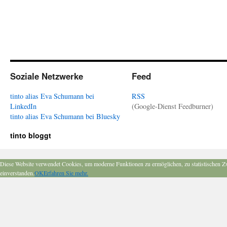
Soziale Netzwerke
Feed
tinto alias Eva Schumann bei
RSS
LinkedIn
(Google-Dienst Feedburner)
tinto alias Eva Schumann bei Bluesky
tinto bloggt
Diese Website verwendet Cookies, um moderne Funktionen zu ermöglichen, zu statistischen Z
einverstanden.
OK
Erfahren Sie mehr.