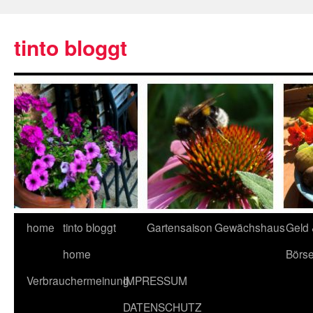
tinto bloggt
home
tinto bloggt
Gartensaison
Gewächshaus
Geld
home
Börs
Verbrauchermeinung
IMPRESSUM
DATENSCHUTZ