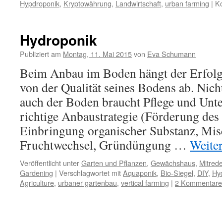
Hypdroponik
,
Kryptowährung
,
Landwirtschaft
,
urban farming
|
Ko
Hydroponik
Publiziert am
Montag, 11. Mai 2015
von
Eva Schumann
Beim Anbau im Boden hängt der Erfolg 
von der Qualität seines Bodens ab. Nicht
auch der Boden braucht Pflege und Unte
richtige Anbaustrategie (Förderung des
Einbringung organischer Substanz, Mis
Fruchtwechsel, Gründüngung …
Weite
Veröffentlicht unter
Garten und Pflanzen
,
Gewächshaus
,
Mitred
Gardening
|
Verschlagwortet mit
Aquaponik
,
Bio-Siegel
,
DIY
,
Hyd
Agriculture
,
urbaner gartenbau
,
vertical farming
|
2 Kommentare