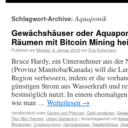
Aquaponik
Schlagwort-Archive:
Gewächshäuser oder Aquapon
Räumen mit Bitcoin Mining he
Publiziert am
Montag, 8. Januar 2018
von
Eva Schumann
Bruce Hardy, ein Unternehmer aus der
(Provinz Manitoba/Kanada) will die Lan
Region verbessern, indem er die vorha
günstigen Strom aus Wasserkraft und re
bestmöglich nutzt. In einem ehemalige
wie man …
Weiterlesen
→
Veröffentlicht unter
Garten und Pflanzen
,
Geld verdienen
,
Gewä
Öko-/Bio-Themen
,
Urban Gardening
|
Verschlagwortet mit
Abwä
Blockchain
,
Cryptocurrency
,
Gemüseanbau
,
Gewächshaus
,
Gew