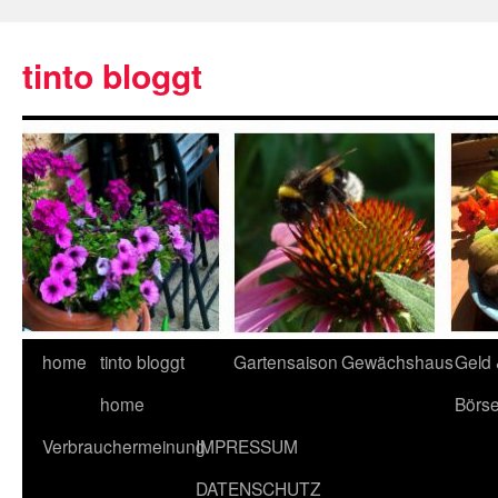
tinto bloggt
home
tinto bloggt
Gartensaison
Gewächshaus
Geld
home
Börs
Verbrauchermeinung
IMPRESSUM
DATENSCHUTZ