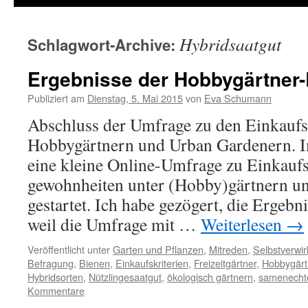
Hybridsaatgut
Schlagwort-Archive:
Ergebnisse der Hobbygärtner
Publiziert am
Dienstag, 5. Mai 2015
von
Eva Schumann
Abschluss der Umfrage zu den Einkaufs
Hobbygärtnern und Urban Gardenern. Im
eine kleine Online-Umfrage zu Einkaufs
gewohnheiten unter (Hobby)gärtnern u
gestartet. Ich habe gezögert, die Ergebni
weil die Umfrage mit …
Weiterlesen
→
Veröffentlicht unter
Garten und Pflanzen
,
Mitreden
,
Selbstverwir
Befragung
,
Bienen
,
Einkaufskriterien
,
Freizeitgärtner
,
Hobbygärt
Hybridsorten
,
Nützlingesaatgut
,
ökologisch gärtnern
,
samenecht
Kommentare