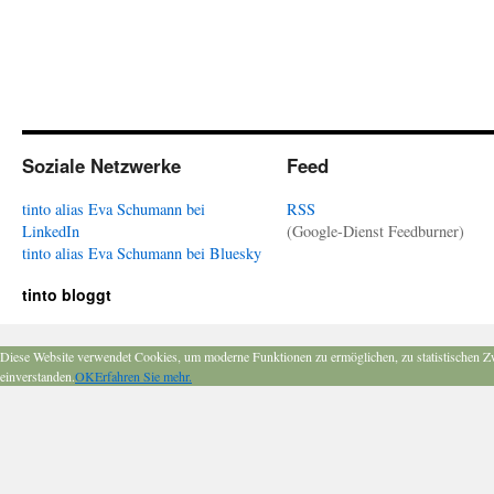
Soziale Netzwerke
Feed
tinto alias Eva Schumann bei
RSS
LinkedIn
(Google-Dienst Feedburner)
tinto alias Eva Schumann bei Bluesky
tinto bloggt
Diese Website verwendet Cookies, um moderne Funktionen zu ermöglichen, zu statistischen Z
einverstanden.
OK
Erfahren Sie mehr.