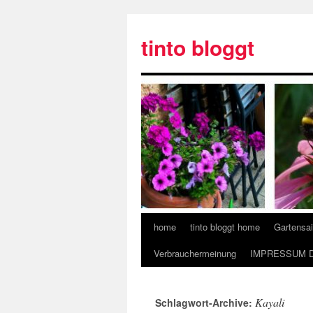
tinto bloggt
home
tinto bloggt home
Gartensa
Verbrauchermeinung
IMPRESSUM 
Kayali
Schlagwort-Archive: