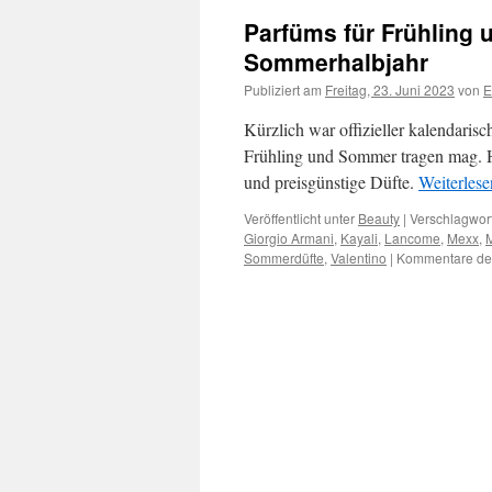
Parfüms für Frühling 
Sommerhalbjahr
Publiziert am
Freitag, 23. Juni 2023
von
E
Kürzlich war offizieller kalendari
Frühling und Sommer tragen mag. Hi
und preisgünstige Düfte.
Weiterles
Veröffentlicht unter
Beauty
|
Verschlagwort
Giorgio Armani
,
Kayali
,
Lancome
,
Mexx
,
Sommerdüfte
,
Valentino
|
Kommentare dea