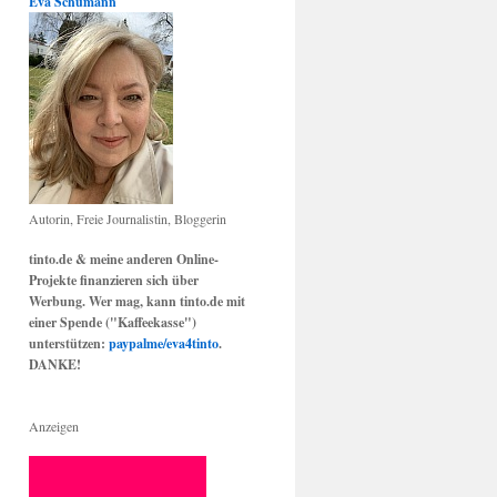
Eva Schumann
Autorin, Freie Journalistin, Bloggerin
tinto.de & meine anderen Online-
Projekte finanzieren sich über
Werbung. Wer mag, kann tinto.de mit
einer Spende ("Kaffeekasse")
unterstützen:
paypalme/eva4tinto
.
DANKE!
Anzeigen