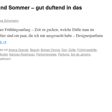
und Sommer – gut duftend in das
va Schumann
scher Frühlingsanfang – Zeit zu gucken, welche Düfte man im
er sind ein paar, die ich mir ausgesucht habe – Designerparfums
en
→
et mit
Ariana Grande
,
Beauty
,
Bvlgari Omnia
,
Dior
,
Düfte
,
Frühlingsdüfte
,
Mugler
,
Narciso Rodriguez
,
Parfumreviews
,
Parfums
,
Sol de Janeiro
,
ktiviert