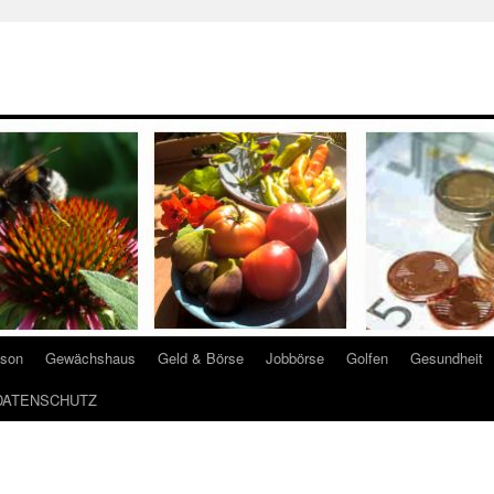
ison
Gewächshaus
Geld & Börse
Jobbörse
Golfen
Gesundheit
DATENSCHUTZ