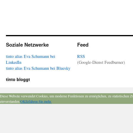
Soziale Netzwerke
Feed
tinto alias Eva Schumann bei
RSS
LinkedIn
(Google-Dienst Feedburner)
tinto alias Eva Schumann bei Bluesky
tinto bloggt
Diese Website verwendet Cookies, um moderne Funktionen zu ermöglichen, zu statistischen Z
einverstanden.
OK
Erfahren Sie mehr.