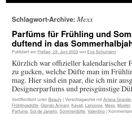
Mexx
Schlagwort-Archive:
Parfüms für Frühling und Som
duftend in das Sommerhalbja
Publiziert am
Freitag, 23. Juni 2023
von
Eva Schumann
Kürzlich war offizieller kalendarischer 
zu gucken, welche Düfte man im Frühl
mag. Hier sind ein paar, die ich mir aus
Designerparfums und preisgünstige Dü
Veröffentlicht unter
Beauty
|
Verschlagwortet mit
Ariana Grande
Frühlingsdüfte
,
Giorgio Armani
,
Kayali
,
Lancome
,
Mexx
,
Mugler
Parfums
,
Sol de Janeiro
,
Sommerdüfte
,
Valentino
|
Kommentare 