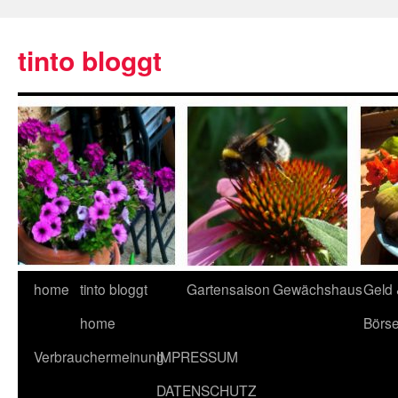
tinto bloggt
home
tinto bloggt
Gartensaison
Gewächshaus
Geld
home
Börs
Verbrauchermeinung
IMPRESSUM
DATENSCHUTZ