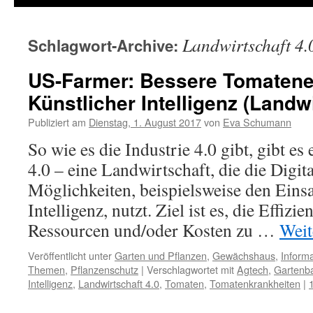
Landwirtschaft 4.
Schlagwort-Archive:
US-Farmer: Bessere Tomatene
Künstlicher Intelligenz (Landwi
Publiziert am
Dienstag, 1. August 2017
von
Eva Schumann
So wie es die Industrie 4.0 gibt, gibt es
4.0 – eine Landwirtschaft, die die Digit
Möglichkeiten, beispielsweise den Eins
Intelligenz, nutzt. Ziel ist es, die Effiz
Ressourcen und/oder Kosten zu …
Weit
Veröffentlicht unter
Garten und Pflanzen
,
Gewächshaus
,
Informa
Themen
,
Pflanzenschutz
|
Verschlagwortet mit
Agtech
,
Gartenb
Intelligenz
,
Landwirtschaft 4.0
,
Tomaten
,
Tomatenkrankheiten
|