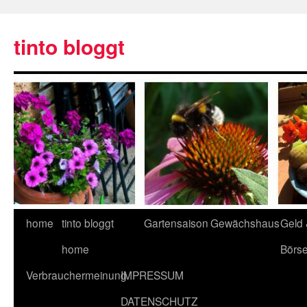
tinto bloggt
home
tinto bloggt
Gartensaison
Gewächshaus
Geld
home
Börs
Verbrauchermeinung
IMPRESSUM
DATENSCHUTZ