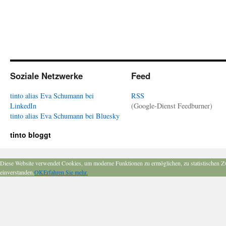
Soziale Netzwerke
Feed
tinto alias Eva Schumann bei
RSS
LinkedIn
(Google-Dienst Feedburner)
tinto alias Eva Schumann bei Bluesky
tinto bloggt
Diese Website verwendet Cookies, um moderne Funktionen zu ermöglichen, zu statistischen Z
einverstanden.
OK
Erfahren Sie mehr.