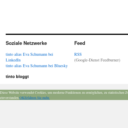
Soziale Netzwerke
Feed
tinto alias Eva Schumann bei
RSS
LinkedIn
(Google-Dienst Feedburner)
tinto alias Eva Schumann bei Bluesky
tinto bloggt
Diese Website verwendet Cookies, um moderne Funktionen zu ermöglichen, zu statistischen Z
einverstanden.
OK
Erfahren Sie mehr.