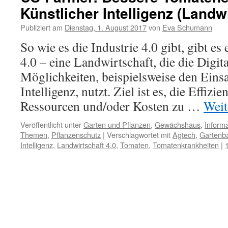
Künstlicher Intelligenz (Landwi
Publiziert am
Dienstag, 1. August 2017
von
Eva Schumann
So wie es die Industrie 4.0 gibt, gibt es
4.0 – eine Landwirtschaft, die die Digit
Möglichkeiten, beispielsweise den Eins
Intelligenz, nutzt. Ziel ist es, die Effiz
Ressourcen und/oder Kosten zu …
Weit
Veröffentlicht unter
Garten und Pflanzen
,
Gewächshaus
,
Informa
Themen
,
Pflanzenschutz
|
Verschlagwortet mit
Agtech
,
Gartenb
Intelligenz
,
Landwirtschaft 4.0
,
Tomaten
,
Tomatenkrankheiten
|