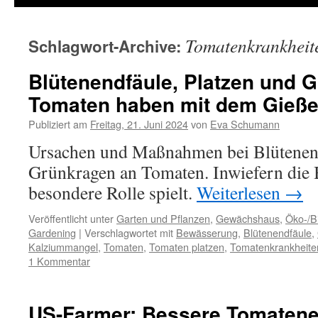
Tomatenkrankheit
Schlagwort-Archive:
Blütenendfäule, Platzen und 
Tomaten haben mit dem Gieße
Publiziert am
Freitag, 21. Juni 2024
von
Eva Schumann
Ursachen und Maßnahmen bei Blütenend
Grünkragen an Tomaten. Inwiefern die
besondere Rolle spielt.
Weiterlesen
→
Veröffentlicht unter
Garten und Pflanzen
,
Gewächshaus
,
Öko-/B
Gardening
|
Verschlagwortet mit
Bewässerung
,
Blütenendfäule
,
Kalziummangel
,
Tomaten
,
Tomaten platzen
,
Tomatenkrankheite
1 Kommentar
US-Farmer: Bessere Tomatene