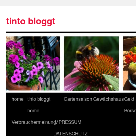
tinto bloggt
home
tinto bloggt
Gartensaison
Gewächshaus
Geld
home
Börs
Verbrauchermeinung
IMPRESSUM
DATENSCHUTZ