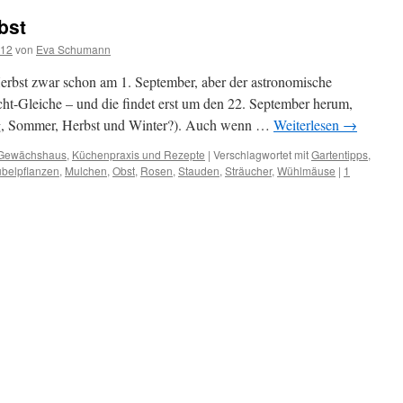
bst
012
von
Eva Schumann
erbst zwar schon am 1. September, aber der astronomische
ht-Gleiche – und die findet erst um den 22. September herum,
ing, Sommer, Herbst und Winter?). Auch wenn …
Weiterlesen
→
Gewächshaus
,
Küchenpraxis und Rezepte
|
Verschlagwortet mit
Gartentipps
,
belpflanzen
,
Mulchen
,
Obst
,
Rosen
,
Stauden
,
Sträucher
,
Wühlmäuse
|
1