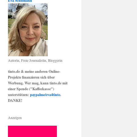
Eva Schumann
Autorin, Freie Journalistin, Bloggerin
tinto.de & meine anderen Online-
Projekte finanzieren sich über
Werbung. Wer mag, kann tinto.de mit
einer Spende ("Kaffeekasse")
unterstützen:
paypalme/eva4tinto
.
DANKE!
Anzeigen