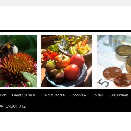
ison
Gewächshaus
Geld & Börse
Jobbörse
Golfen
Gesundheit
DATENSCHUTZ