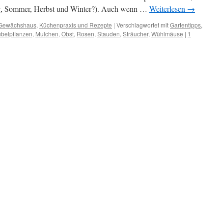
ing, Sommer, Herbst und Winter?). Auch wenn …
Weiterlesen
→
Gewächshaus
,
Küchenpraxis und Rezepte
|
Verschlagwortet mit
Gartentipps
,
belpflanzen
,
Mulchen
,
Obst
,
Rosen
,
Stauden
,
Sträucher
,
Wühlmäuse
|
1