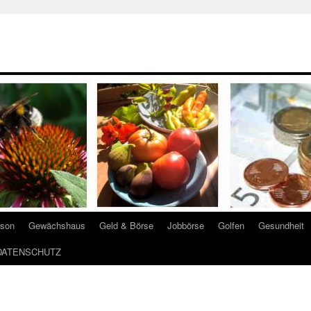
ison
Gewächshaus
Geld & Börse
Jobbörse
Golfen
Gesundheit
DATENSCHUTZ