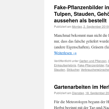
Fake-Pflanzenbilder 
Tulpen, Stauden, Geh
aussehen als bestellt
Publiziert am
Montag, 2. September 2019
Manchmal bekommt man nicht die Pf
nur, dass das falsche geliefert wur
(andere Eigenschaften), Gräsern (f
Weiterlesen
→
Veröffentlicht unter
Garten und Pflanzen
,
Einkaufserlebnis
,
Fake-Pflanzenbilder
,
Fa
Stauden
,
Sträucher
,
Verbraucherwünsche
Gartenarbeiten im Her
Publiziert am
Dienstag, 18. September 2
Für die Meteorologen begann der H
Herbst beginnt mit der Tag-und-Nac