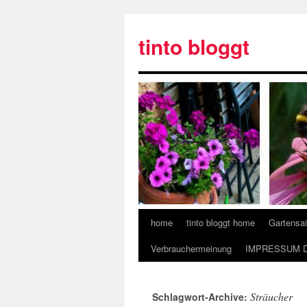
tinto bloggt
home
tinto bloggt home
Gartensa
Verbrauchermeinung
IMPRESSUM 
Sträucher
Schlagwort-Archive: