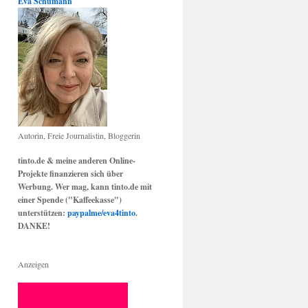
Eva Schumann
Autorin, Freie Journalistin, Bloggerin
tinto.de & meine anderen Online-
Projekte finanzieren sich über
Werbung. Wer mag, kann tinto.de mit
einer Spende ("Kaffeekasse")
unterstützen:
paypalme/eva4tinto
.
DANKE!
Anzeigen