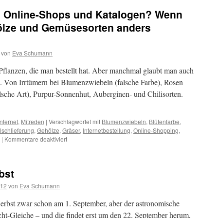
in Online-Shops und Katalogen? Wenn
ölze und Gemüsesorten anders
von
Eva Schumann
lanzen, die man bestellt hat. Aber manchmal glaubt man auch
de. Von Irrtümern bei Blumenzwiebeln (falsche Farbe), Rosen
alsche Art), Purpur-Sonnenhut, Auberginen- und Chilisorten.
Internet
,
Mitreden
|
Verschlagwortet mit
Blumenzwiebeln
,
Blütenfarbe
,
lschlieferung
,
Gehölze
,
Gräser
,
Internetbestellung
,
Online-Shopping
,
|
Kommentare deaktiviert
bst
012
von
Eva Schumann
erbst zwar schon am 1. September, aber der astronomische
ht-Gleiche – und die findet erst um den 22. September herum,