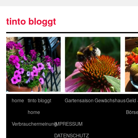
tinto bloggt
home
tinto bloggt
Gartensaison
Gewächshaus
Geld
home
Börs
Verbrauchermeinung
IMPRESSUM
DATENSCHUTZ