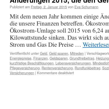
Publiziert am
Freitag, 2. Januar 2015
von
Eva Schumann
Mit dem neuen Jahr kommen einige Änd
die unsere Finanzen betreffen. Ökostro
Ökostrom-Umlage soll 2015 von 6,24 au
Kilowattstunde sinken. Das wirkt sich a
Strom und Gas Die Preise …
Weiterles
Veröffentlicht unter
Geld
,
Geld sparen
,
Mitreden
|
Verschlagwort
Energiepreise
,
Finanzen
,
Geldsparen
,
Grundfreibetrag
,
Heizung
kurzfristige Beschäftigungen
,
Lebensversicherungen
,
Mindestlo
Pflegeversicherung
,
Rentenversicherung
,
Rundfunkbeitrag
,
Sozi
Versicherungen
|
Kommentare deaktiviert