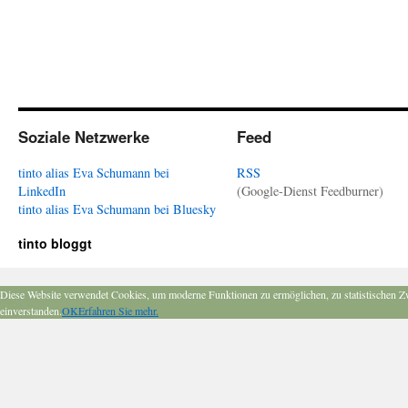
Soziale Netzwerke
Feed
tinto alias Eva Schumann bei
RSS
LinkedIn
(Google-Dienst Feedburner)
tinto alias Eva Schumann bei Bluesky
tinto bloggt
Diese Website verwendet Cookies, um moderne Funktionen zu ermöglichen, zu statistischen Z
einverstanden.
OK
Erfahren Sie mehr.