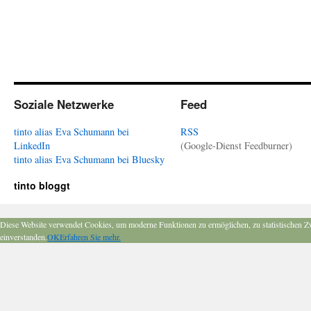
Soziale Netzwerke
Feed
tinto alias Eva Schumann bei
RSS
LinkedIn
(Google-Dienst Feedburner)
tinto alias Eva Schumann bei Bluesky
tinto bloggt
Diese Website verwendet Cookies, um moderne Funktionen zu ermöglichen, zu statistischen Z
einverstanden.
OK
Erfahren Sie mehr.