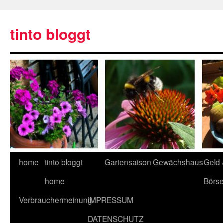
tinto bloggt
home
tinto bloggt
Gartensaison
Gewächshaus
Geld
home
Börs
Verbrauchermeinung
IMPRESSUM
DATENSCHUTZ