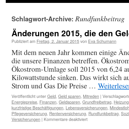
Rundfunkbeitrag
Schlagwort-Archive:
Änderungen 2015, die den Gel
Publiziert am
Freitag, 2. Januar 2015
von
Eva Schumann
Mit dem neuen Jahr kommen einige Änd
die unsere Finanzen betreffen. Ökostro
Ökostrom-Umlage soll 2015 von 6,24 au
Kilowattstunde sinken. Das wirkt sich a
Strom und Gas Die Preise …
Weiterles
Veröffentlicht unter
Geld
,
Geld sparen
,
Mitreden
|
Verschlagwort
Energiepreise
,
Finanzen
,
Geldsparen
,
Grundfreibetrag
,
Heizung
kurzfristige Beschäftigungen
,
Lebensversicherungen
,
Mindestlo
Pflegeversicherung
,
Rentenversicherung
,
Rundfunkbeitrag
,
Sozi
Versicherungen
|
Kommentare deaktiviert