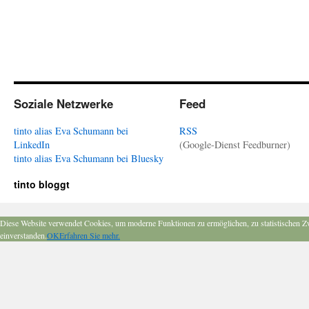
Soziale Netzwerke
Feed
tinto alias Eva Schumann bei
RSS
LinkedIn
(Google-Dienst Feedburner)
tinto alias Eva Schumann bei Bluesky
tinto bloggt
Diese Website verwendet Cookies, um moderne Funktionen zu ermöglichen, zu statistischen Z
einverstanden.
OK
Erfahren Sie mehr.