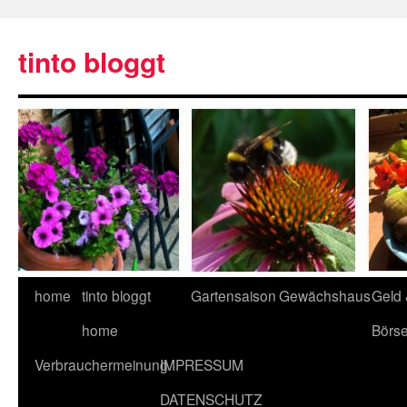
tinto bloggt
home
tinto bloggt
Gartensaison
Gewächshaus
Geld
home
Börs
Verbrauchermeinung
IMPRESSUM
DATENSCHUTZ