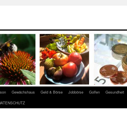
ison
Gewächshaus
Geld & Börse
Jobbörse
Golfen
Gesundheit
DATENSCHUTZ