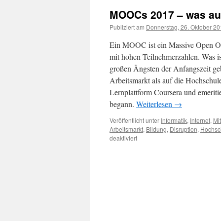
MOOCs 2017 – was au
Publiziert am
Donnerstag, 26. Oktober 2
Ein MOOC ist ein Massive Open Onli
mit hohen Teilnehmerzahlen. Was i
großen Ängsten der Anfangszeit g
Arbeitsmarkt als auf die Hochschul
Lernplattform Coursera und emeritie
begann.
Weiterlesen
→
Veröffentlicht unter
Informatik
,
Internet
,
Mi
Arbeitsmarkt
,
Bildung
,
Disruption
,
Hochsc
deaktiviert