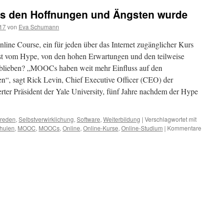
s den Hoffnungen und Ängsten wurde
017
von
Eva Schumann
ne Course, ein für jeden über das Internet zugänglicher Kurs
st vom Hype, von den hohen Erwartungen und den teilweise
eblieben? „MOOCs haben weit mehr Einfluss auf den
en“, sagt Rick Levin, Chief Executive Officer (CEO) der
rter Präsident der Yale University, fünf Jahre nachdem der Hype
treden
,
Selbstverwirklichung
,
Software
,
Weiterbildung
|
Verschlagwortet mit
hulen
,
MOOC
,
MOOCs
,
Online
,
Online-Kurse
,
Online-Studium
|
Kommentare