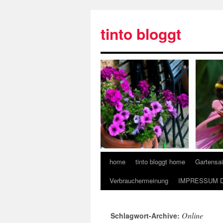
tinto bloggt
home
tinto bloggt home
Gartensa
Verbrauchermeinung
IMPRESSUM 
Online
Schlagwort-Archive: