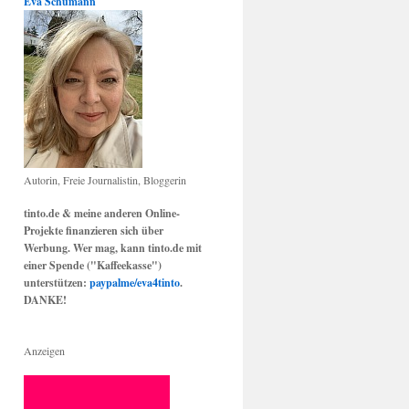
Eva Schumann
Autorin, Freie Journalistin, Bloggerin
tinto.de & meine anderen Online-
Projekte finanzieren sich über
Werbung. Wer mag, kann tinto.de mit
einer Spende ("Kaffeekasse")
unterstützen:
paypalme/eva4tinto
.
DANKE!
Anzeigen