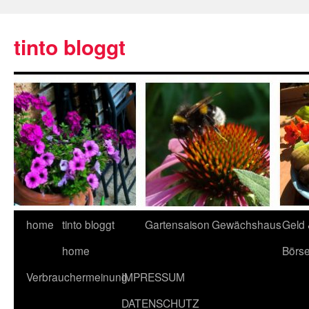
tinto bloggt
home
tinto bloggt
Gartensaison
Gewächshaus
Geld
home
Börs
Verbrauchermeinung
IMPRESSUM
DATENSCHUTZ