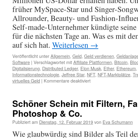
Millionen US-Dollar erhalten haben. Und
früher MySpace-Star und Singer-Songwri
Allrounder, Beauty- und Fashion-Influe
Self-made-Unternehmer kündigte seine 
für die nächsten Tage an. Was es mit 
auf sich hat.
Weiterlesen
→
Veröffentlicht unter
Allgemein
,
Geld
,
Geld verdienen
,
Geldanlag
Software
|
Verschlagwortet mit
Affiliate Plattformen
,
Bitcoin
,
Blo
Digitalisierung
,
Distributed Ledger
,
Elon Musk
,
Ether
,
Ethereum
Informationstechnologie
,
Jeffree Star
,
NFT
,
NFT-Marktplätze
,
Tr
virtuelles Geld
|
Kommentare deaktiviert
Schöner Schein mit Filtern, F
Photoshop & Co.
Publiziert am
Dienstag, 12. Februar 2019
von
Eva Schumann
Wie glaubwürdig sind Bilder als Teil de