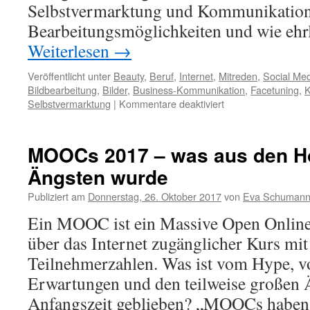
Selbstvermarktung und Kommunikation 
Bearbeitungsmöglichkeiten und wie ehrl
Weiterlesen
→
Veröffentlicht unter
Beauty
,
Beruf
,
Internet
,
Mitreden
,
Social Me
Bildbearbeitung
,
Bilder
,
Business-Kommunikation
,
Facetuning
,
K
Selbstvermarktung
|
Kommentare deaktiviert
MOOCs 2017 – was aus den H
Ängsten wurde
Publiziert am
Donnerstag, 26. Oktober 2017
von
Eva Schuman
Ein MOOC ist ein Massive Open Online 
über das Internet zugänglicher Kurs mi
Teilnehmerzahlen. Was ist vom Hype, 
Erwartungen und den teilweise großen 
Anfangszeit geblieben? „MOOCs haben 