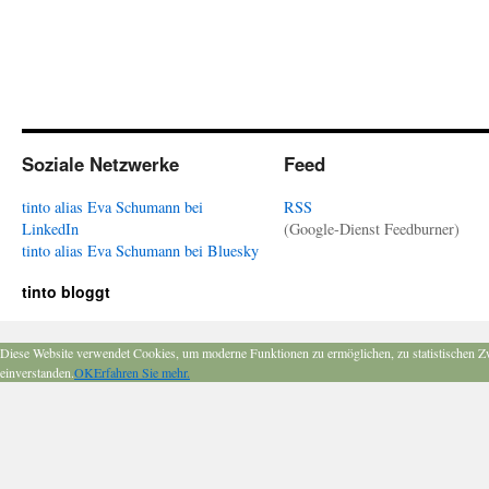
Soziale Netzwerke
Feed
tinto alias Eva Schumann bei
RSS
LinkedIn
(Google-Dienst Feedburner)
tinto alias Eva Schumann bei Bluesky
tinto bloggt
Diese Website verwendet Cookies, um moderne Funktionen zu ermöglichen, zu statistischen Z
einverstanden.
OK
Erfahren Sie mehr.