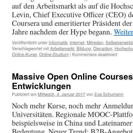
auf den Arbeitsmarkt als auf die Hochsc
Levin, Chief Executive Officer (CEO) d
Coursera und emeritierter Präsident der 
Jahre nachdem der Hype begann.
Weite
Veröffentlicht unter
Informatik
,
Internet
,
Mitreden
,
Selbstverwirkl
Verschlagwortet mit
Arbeitsmarkt
,
Bildung
,
Disruption
,
Hochschu
Online-Kurse
,
Online-Studium
|
Kommentare deaktiviert
Massive Open Online Courses
Entwicklungen
Publiziert am
Mittwoch, 4. Januar 2017
von
Eva Schumann
Noch mehr Kurse, noch mehr Anmeldun
Universitäten. Regionale MOOC-Plattf
beispielsweise in China und Lateinamer
Bedeutung. Neuer Trend: B2B-Angebote. 