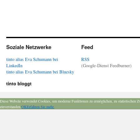
Soziale Netzwerke
Feed
tinto alias Eva Schumann bei
RSS
LinkedIn
(Google-Dienst Feedburner)
tinto alias Eva Schumann bei Bluesky
tinto bloggt
Diese Website verwendet Cookies, um moderne Funktionen zu ermöglichen, zu statistischen Z
einverstanden.
OK
Erfahren Sie mehr.