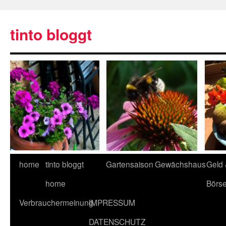
tinto bloggt
home
tinto bloggt
Gartensaison
Gewächshaus
Geld
home
Börs
Verbrauchermeinung
IMPRESSUM
DATENSCHUTZ