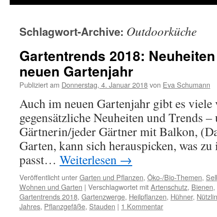
Outdoorküche
Schlagwort-Archive:
Gartentrends 2018: Neuheiten
neuen Gartenjahr
Publiziert am
Donnerstag, 4. Januar 2018
von
Eva Schumann
Auch im neuen Gartenjahr gibt es viele 
gegensätzliche Neuheiten und Trends – 
Gärtnerin/jeder Gärtner mit Balkon, (D
Garten, kann sich herauspicken, was zu 
passt…
Weiterlesen
→
Veröffentlicht unter
Garten und Pflanzen
,
Öko-/Bio-Themen
,
Sel
Wohnen und Garten
|
Verschlagwortet mit
Artenschutz
,
Bienen
,
Gartentrends 2018
,
Gartenzwerge
,
Heilpflanzen
,
Hühner
,
Nützli
Jahres
,
Pflanzgefäße
,
Stauden
|
1 Kommentar