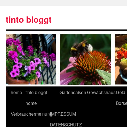
tinto bloggt
home
tinto bloggt
Gartensaison
Gewächshaus
Geld
home
Börs
Verbrauchermeinung
IMPRESSUM
DATENSCHUTZ