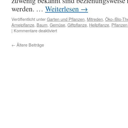
zuwenig bekannt sind beziehungsweise n
werden. …
Weiterlesen
→
Veröffentlicht unter
Garten und Pflanzen
,
Mitreden
,
Öko-/Bio-T
Arneipflanze
,
Baum
,
Gemüse
,
Giftpflanze
,
Heilpflanze
,
Pflanzen
|
Kommentare deaktiviert
←
Ältere Beiträge