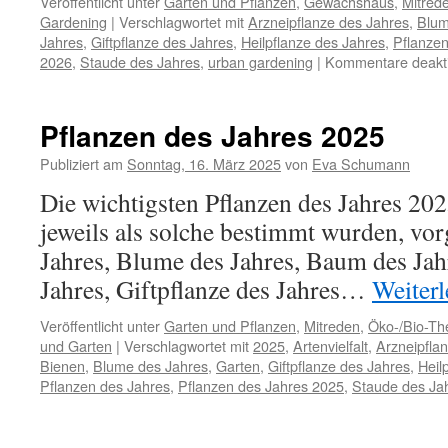
Veröffentlicht unter
Garten und Pflanzen
,
Gewächshaus
,
Mitred
Gardening
|
Verschlagwortet mit
Arzneipflanze des Jahres
,
Blum
Jahres
,
Giftpflanze des Jahres
,
Heilpflanze des Jahres
,
Pflanzen
2026
,
Staude des Jahres
,
urban gardening
|
Kommentare deakti
Pflanzen des Jahres 2025
Publiziert am
Sonntag, 16. März 2025
von
Eva Schumann
Die wichtigsten Pflanzen des Jahres 20
jeweils als solche bestimmt wurden, vorg
Jahres, Blume des Jahres, Baum des Jahr
Jahres, Giftpflanze des Jahres…
Weiter
Veröffentlicht unter
Garten und Pflanzen
,
Mitreden
,
Öko-/Bio-T
und Garten
|
Verschlagwortet mit
2025
,
Artenvielfalt
,
Arzneipfla
Bienen
,
Blume des Jahres
,
Garten
,
Giftpflanze des Jahres
,
Heil
Pflanzen des Jahres
,
Pflanzen des Jahres 2025
,
Staude des Ja