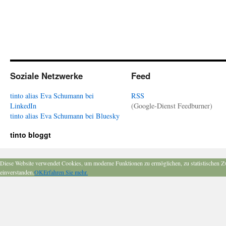
Soziale Netzwerke
Feed
tinto alias Eva Schumann bei
RSS
LinkedIn
(Google-Dienst Feedburner)
tinto alias Eva Schumann bei Bluesky
tinto bloggt
Diese Website verwendet Cookies, um moderne Funktionen zu ermöglichen, zu statistischen Z
einverstanden.
OK
Erfahren Sie mehr.