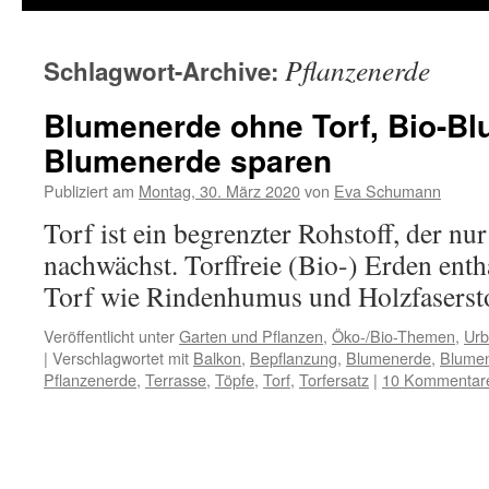
Pflanzenerde
Schlagwort-Archive:
Blumenerde ohne Torf, Bio-B
Blumenerde sparen
Publiziert am
Montag, 30. März 2020
von
Eva Schumann
Torf ist ein begrenzter Rohstoff, der nu
nachwächst. Torffreie (Bio-) Erden enth
Torf wie Rindenhumus und Holzfaserst
Veröffentlicht unter
Garten und Pflanzen
,
Öko-/Bio-Themen
,
Urb
|
Verschlagwortet mit
Balkon
,
Bepflanzung
,
Blumenerde
,
Blume
Pflanzenerde
,
Terrasse
,
Töpfe
,
Torf
,
Torfersatz
|
10 Kommentar