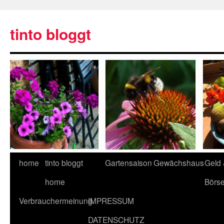
tinto bloggt
home
tinto bloggt
Gartensaison
Gewächshaus
Geld
home
Börs
Verbrauchermeinung
IMPRESSUM
DATENSCHUTZ