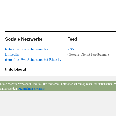
Soziale Netzwerke
Feed
tinto alias Eva Schumann bei
RSS
LinkedIn
(Google-Dienst Feedburner)
tinto alias Eva Schumann bei Bluesky
tinto bloggt
Diese Website verwendet Cookies, um moderne Funktionen zu ermöglichen, zu statistischen Z
einverstanden.
OK
Erfahren Sie mehr.