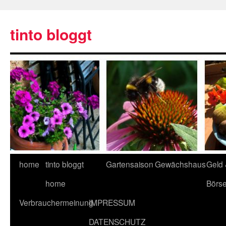
tinto bloggt
home
tinto bloggt
Gartensaison
Gewächshaus
Geld
home
Börs
Verbrauchermeinung
IMPRESSUM
DATENSCHUTZ