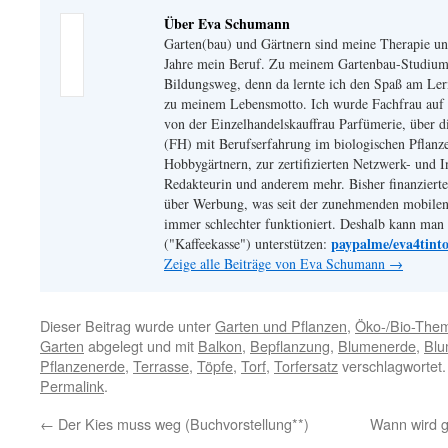
Über Eva Schumann
Garten(bau) und Gärtnern sind meine Therapie un
Jahre mein Beruf. Zu meinem Gartenbau-Studium
Bildungsweg, denn da lernte ich den Spaß am Le
zu meinem Lebensmotto. Ich wurde Fachfrau auf s
von der Einzelhandelskauffrau Parfümerie, über 
(FH) mit Berufserfahrung im biologischen Pflanz
Hobbygärtnern, zur zertifizierten Netzwerk- und I
Redakteurin und anderem mehr. Bisher finanzierte
über Werbung, was seit der zunehmenden mobile
immer schlechter funktioniert. Deshalb kann man 
paypalme/eva4tint
("Kaffeekasse") unterstützen:
Zeige alle Beiträge von Eva Schumann
→
Dieser Beitrag wurde unter
Garten und Pflanzen
,
Öko-/Bio-The
Garten
abgelegt und mit
Balkon
,
Bepflanzung
,
Blumenerde
,
Blu
Pflanzenerde
,
Terrasse
,
Töpfe
,
Torf
,
Torfersatz
verschlagwortet.
Permalink
.
←
Der Kies muss weg (Buchvorstellung**)
Wann wird g