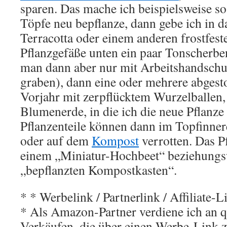
sparen. Das mache ich beispielsweise s
Töpfe neu bepflanze, dann gebe ich in d
Terracotta oder einem anderen
frostfest
Pflanzgefäße
unten ein paar Tonscherben
man dann aber nur mit Arbeitshandschu
graben), dann eine oder mehrere abges
Vorjahr mit zerpflücktem Wurzelballen, 
Blumenerde, in die ich die neue Pflanze 
Pflanzenteile können dann im Topfinne
oder auf dem
Kompost
verrotten. Das P
einem „Miniatur-Hochbeet“ beziehung
„bepflanzten Kompostkasten“.
* * Werbelink / Partnerlink / Affiliate-L
* Als Amazon-Partner verdiene ich an qu
Verkäufen, die über einen Werbe-Link