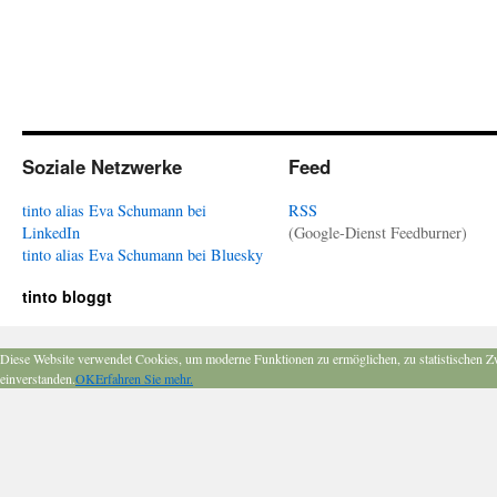
Soziale Netzwerke
Feed
tinto alias Eva Schumann bei
RSS
LinkedIn
(Google-Dienst Feedburner)
tinto alias Eva Schumann bei Bluesky
tinto bloggt
Diese Website verwendet Cookies, um moderne Funktionen zu ermöglichen, zu statistischen Z
einverstanden.
OK
Erfahren Sie mehr.