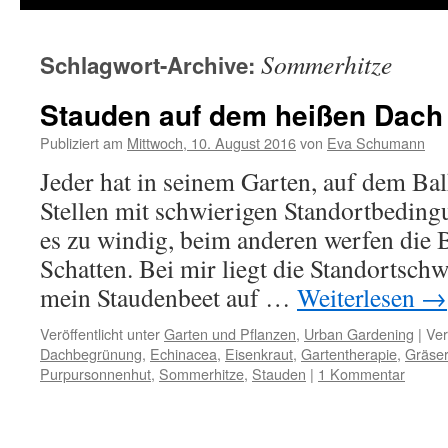
Sommerhitze
Schlagwort-Archive:
Stauden auf dem heißen Dach
Publiziert am
Mittwoch, 10. August 2016
von
Eva Schumann
Jeder hat in seinem Garten, auf dem Ba
Stellen mit schwierigen Standortbeding
es zu windig, beim anderen werfen die 
Schatten. Bei mir liegt die Standortschw
mein Staudenbeet auf …
Weiterlesen
→
Veröffentlicht unter
Garten und Pflanzen
,
Urban Gardening
|
Ver
Dachbegrünung
,
Echinacea
,
Eisenkraut
,
Gartentherapie
,
Gräser
Purpursonnenhut
,
Sommerhitze
,
Stauden
|
1 Kommentar