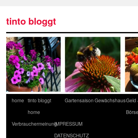
tinto bloggt
home
tinto bloggt
Gartensaison
Gewächshaus
Geld
home
Börs
Verbrauchermeinung
IMPRESSUM
DATENSCHUTZ