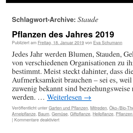
Staude
Schlagwort-Archive:
Pflanzen des Jahres 2019
Publiziert am
Freitag, 18. Januar 2019
von
Eva Schumann
Jedes Jahr werden Blumen, Stauden, Ge
von verschiedenen Organisationen zu ihr
bestimmt. Meist steckt dahinter, dass d
Aufmerksamkeit brauchen – sei es, weil 
zuwenig bekannt sind beziehungsweise n
werden. …
Weiterlesen
→
Veröffentlicht unter
Garten und Pflanzen
,
Mitreden
,
Öko-/Bio-T
Arneipflanze
,
Baum
,
Gemüse
,
Giftpflanze
,
Heilpflanze
,
Pflanzen
|
Kommentare deaktiviert