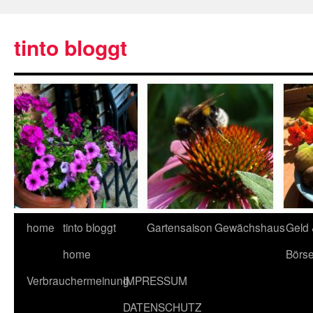
tinto bloggt
home
tinto bloggt
Gartensaison
Gewächshaus
Geld
home
Börs
Verbrauchermeinung
IMPRESSUM
DATENSCHUTZ