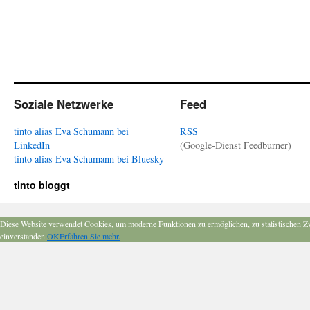
Soziale Netzwerke
Feed
tinto alias Eva Schumann bei
RSS
LinkedIn
(Google-Dienst Feedburner)
tinto alias Eva Schumann bei Bluesky
tinto bloggt
Diese Website verwendet Cookies, um moderne Funktionen zu ermöglichen, zu statistischen Z
einverstanden.
OK
Erfahren Sie mehr.