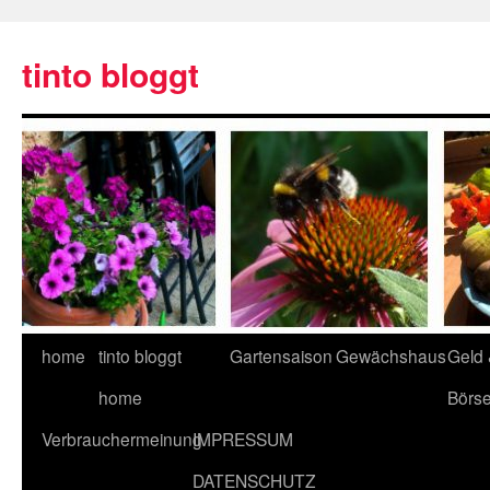
tinto bloggt
home
tinto bloggt
Gartensaison
Gewächshaus
Geld
home
Börs
Verbrauchermeinung
IMPRESSUM
DATENSCHUTZ