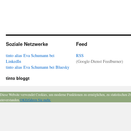
Soziale Netzwerke
Feed
tinto alias Eva Schumann bei
RSS
LinkedIn
(Google-Dienst Feedburner)
tinto alias Eva Schumann bei Bluesky
tinto bloggt
Diese Website verwendet Cookies, um moderne Funktionen zu ermöglichen, zu statistischen Z
einverstanden.
OK
Erfahren Sie mehr.