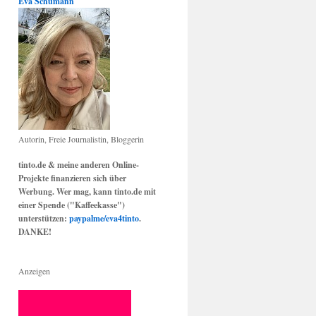
Eva Schumann
Autorin, Freie Journalistin, Bloggerin
tinto.de & meine anderen Online-
Projekte finanzieren sich über
Werbung. Wer mag, kann tinto.de mit
einer Spende ("Kaffeekasse")
unterstützen:
paypalme/eva4tinto
.
DANKE!
Anzeigen