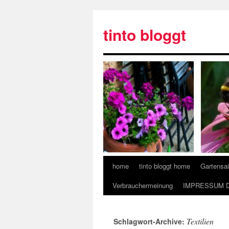
tinto bloggt
home
tinto bloggt home
Gartensa
Verbrauchermeinung
IMPRESSUM 
Textilien
Schlagwort-Archive: