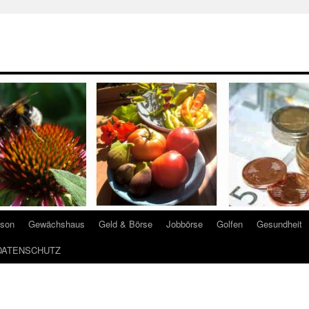
ison
Gewächshaus
Geld & Börse
Jobbörse
Golfen
Gesundheit
DATENSCHUTZ