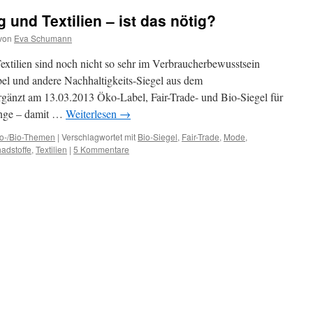
 und Textilien – ist das nötig?
von
Eva Schumann
xtilien sind noch nicht so sehr im Verbraucherbewusstsein
l und andere Nachhaltigkeits-Siegel aus dem
rgänzt am 13.03.2013 Öko-Label, Fair-Trade- und Bio-Siegel für
ange – damit …
Weiterlesen
→
o-/Bio-Themen
|
Verschlagwortet mit
Bio-Siegel
,
Fair-Trade
,
Mode
,
adstoffe
,
Textilien
|
5 Kommentare