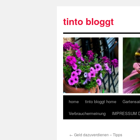
tinto bloggt
home
tinto bloggt home
Gartensa
Verbrauchermeinung
IMPRESSUM 
←
Geld dazuverdienen – Tipps