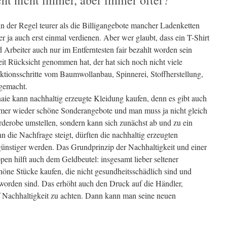
cht nicht immer, aber immer öfter?
in der Regel teurer als die Billigangebote mancher Ladenketten
 ja auch erst einmal verdienen. Aber wer glaubt, dass ein T-Shirt
d Arbeiter auch nur im Entferntesten fair bezahlt worden sein
t Rücksicht genommen hat, der hat sich noch nicht viele
tionsschritte vom Baumwollanbau, Spinnerei, Stoffherstellung,
 gemacht.
ie kann nachhaltig erzeugte Kleidung kaufen, denn es gibt auch
mer wieder schöne Sonderangebote und man muss ja nicht gleich
derobe umstellen, sondern kann sich zunächst ab und zu ein
n die Nachfrage steigt, dürften die nachhaltig erzeugten
günstiger werden. Das Grundprinzip der Nachhaltigkeit und einer
en hilft auch dem Geldbeutel: insgesamt lieber seltener
höne Stücke kaufen, die nicht gesundheitsschädlich sind und
worden sind. Das erhöht auch den Druck auf die Händler,
f Nachhaltigkeit zu achten. Dann kann man seine neuen