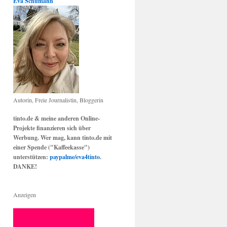
Eva Schumann
Autorin, Freie Journalistin, Bloggerin
tinto.de & meine anderen Online-
Projekte finanzieren sich über
Werbung. Wer mag, kann tinto.de mit
einer Spende ("Kaffeekasse")
unterstützen:
paypalme/eva4tinto
.
DANKE!
Anzeigen