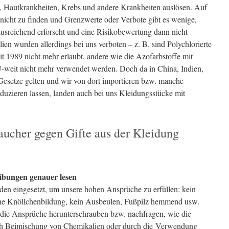
, Hautkrankheiten, Krebs und andere Krankheiten auslösen. Auf
 nicht zu finden und Grenzwerte oder Verbote gibt es wenige,
ausreichend erforscht und eine Risikobewertung dann nicht
en wurden allerdings bei uns verboten – z. B. sind Polychlorierte
t 1989 nicht mehr erlaubt, andere wie die Azofarbstoffe mit
weit nicht mehr verwendet werden. Doch da in China, Indien,
setze gelten und wir von dort importieren bzw. manche
uzieren lassen, landen auch bei uns Kleidungsstücke mit
aucher gegen Gifte aus der Kleidung
ibungen genauer lesen
den eingesetzt, um unsere hohen Ansprüche zu erfüllen: kein
ine Knöllchenbildung, kein Ausbeulen, Fußpilz hemmend usw.
 die Ansprüche herunterschrauben bzw. nachfragen, wie die
urch Beimischung von Chemikalien oder durch die Verwendung