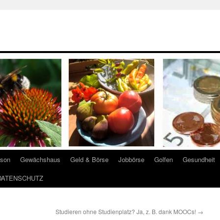
ison
Gewächshaus
Geld & Börse
Jobbörse
Golfen
Gesundheit
DATENSCHUTZ
Studieren ohne Studienplatz? Ja, z. B. dank MOOCs!
→