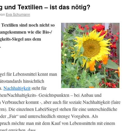
 und Textilien – ist das nötig?
von
Eva Schumann
Textilien sind noch nicht so
 angekommen wie die Bio-/
keits-Siegel aus dem
.
gel für Lebensmittel kennt man
ätsstandards hinsichtlich
n.
Nachhaltigkeit
steht für
chen/Nachhaltigkeits- Gesichtspunkten – bei Anbau und
Verbraucher kommt -, aber auch für soziale Nachhaltigkeit (faire
n). Die einzelnen Label/Siegel stehen für eine unterschiedliche
er „Fair“ und unterschiedlich strenge Vorgaben. Als
spruch möchte man mit dem Kauf von Lebensmitteln mit einem
gel erreichen, dass