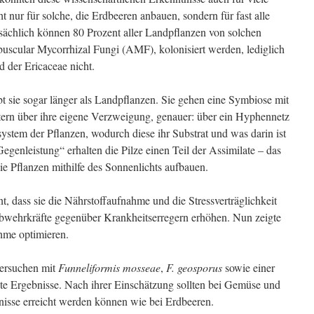
t nur für solche, die Erdbeeren anbauen, sondern für fast alle
sächlich können 80 Prozent aller Landpflanzen von solchen
uscular Mycorrhizal Fungi (AMF), kolonisiert werden, lediglich
d der Ericaceae nicht.
t sie sogar länger als Landpflanzen. Sie gehen eine Symbiose mit
tern über ihre eigene Verzweigung, genauer: über ein Hyphennetz
stem der Pflanzen, wodurch diese ihr Substrat und was darin ist
Gegenleistung“ erhalten die Pilze einen Teil der Assimilate – das
die Pflanzen mithilfe des Sonnenlichts aufbauen.
, dass sie die Nährstoffaufnahme und die Stressverträglichkeit
Abwehrkräfte gegenüber Krankheitserregern erhöhen. Nun zeigte
ahme optimieren.
Versuchen mit
Funneliformis mosseae
,
F. geosporus
sowie einer
te Ergebnisse. Nach ihrer Einschätzung sollten bei Gemüse und
bnisse erreicht werden können wie bei Erdbeeren.