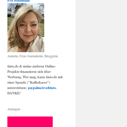
Eva Schumann
Autorin, Freie Journalistin, Bloggerin
tinto.de & meine anderen Online-
Projekte finanzieren sich über
Werbung. Wer mag, kann tinto.de mit
einer Spende ("Kaffeekasse")
unterstützen:
paypalme/eva4tinto
.
DANKE!
Anzeigen