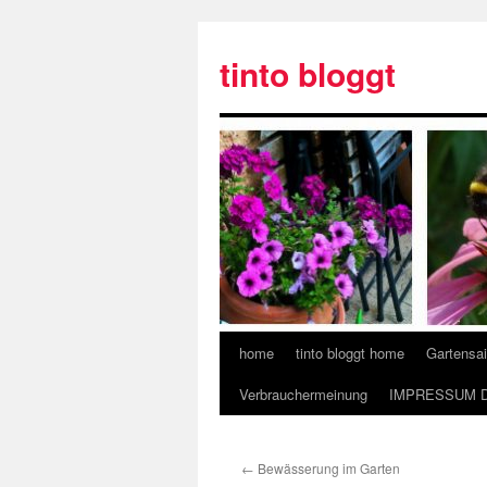
tinto bloggt
home
tinto bloggt home
Gartensa
Verbrauchermeinung
IMPRESSUM 
←
Bewässerung im Garten