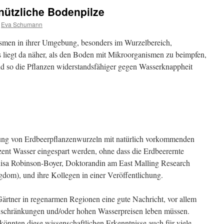
nützliche Bodenpilze
Eva Schumann
smen in ihrer Umgebung, besonders im Wurzelbereich,
 liegt da näher, als den Boden mit Mikroorganismen zu beimpfen,
d so die Pflanzen widerstandsfähiger gegen Wasserknappheit
ung von Erdbeerpflanzenwurzeln mit natürlich vorkommenden
ent Wasser eingespart werden, ohne dass die Erdbeerernte
uisa Robinson-Boyer, Doktorandin am East Malling Research
gdom), und ihre Kollegen in einer Veröffentlichung.
Gärtner in regenarmen Regionen eine gute Nachricht, vor allem
inschränkungen und/oder hohen Wasserpreisen leben müssen.
önnten diese wissenschaftlichen Erkenntnisse auch für viele