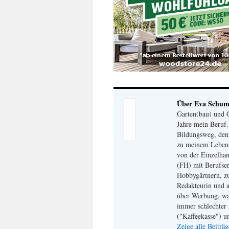
Über Eva Schu
Garten(bau) und G
Jahre mein Beruf
Bildungsweg, den
zu meinem Lebensm
von der Einzelhan
(FH) mit Berufser
Hobbygärtnern, zu
Redakteurin und a
über Werbung, wa
immer schlechter 
("Kaffeekasse") u
Zeige alle Beitr