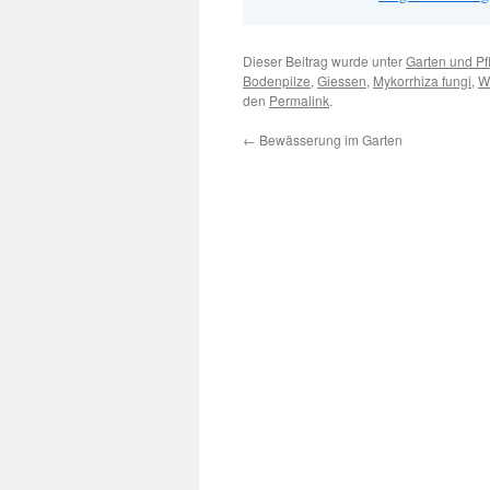
Dieser Beitrag wurde unter
Garten und Pf
Bodenpilze
,
Giessen
,
Mykorrhiza fungi
,
W
den
Permalink
.
←
Bewässerung im Garten