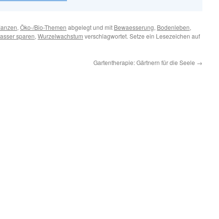
lanzen
,
Öko-/Bio-Themen
abgelegt und mit
Bewaesserung
,
Bodenleben
,
asser sparen
,
Wurzelwachstum
verschlagwortet. Setze ein Lesezeichen auf
Gartentherapie: Gärtnern für die Seele
→