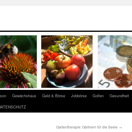
ison
Gewächshaus
Geld & Börse
Jobbörse
Golfen
Gesundheit
DATENSCHUTZ
Gartentherapie: Gärtnern für die Seele
→