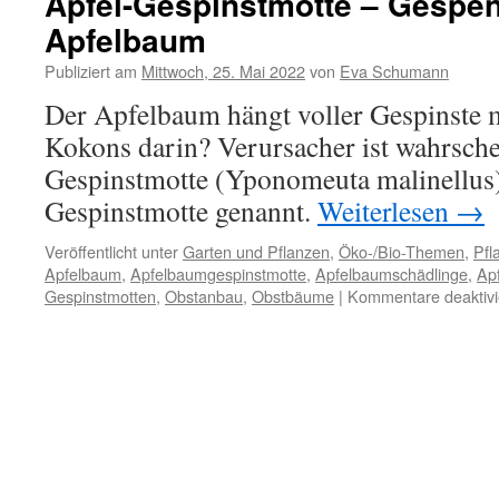
Apfel-Gespinstmotte – Gespen
Apfelbaum
Publiziert am
Mittwoch, 25. Mai 2022
von
Eva Schumann
Der Apfelbaum hängt voller Gespinste 
Kokons darin? Verursacher ist wahrsche
Gespinstmotte (Yponomeuta malinellus
Gespinstmotte genannt.
Weiterlesen
→
Veröffentlicht unter
Garten und Pflanzen
,
Öko-/Bio-Themen
,
Pfl
Apfelbaum
,
Apfelbaumgespinstmotte
,
Apfelbaumschädlinge
,
Ap
Gespinstmotten
,
Obstanbau
,
Obstbäume
|
Kommentare deaktivi