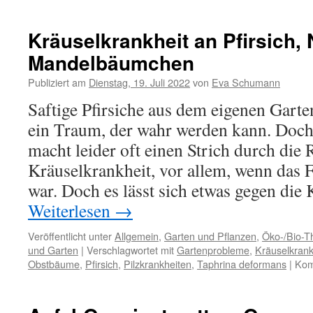
Kräuselkrankheit an Pfirsich,
Mandelbäumchen
Publiziert am
Dienstag, 19. Juli 2022
von
Eva Schumann
Saftige Pfirsiche aus dem eigenen Gart
ein Traum, der wahr werden kann. Doch 
macht leider oft einen Strich durch die
Kräuselkrankheit, vor allem, wenn das F
war. Doch es lässt sich etwas gegen die 
Weiterlesen
→
Veröffentlicht unter
Allgemein
,
Garten und Pflanzen
,
Öko-/Bio-
und Garten
|
Verschlagwortet mit
Gartenprobleme
,
Kräuselkrank
Obstbäume
,
Pfirsich
,
Pilzkrankheiten
,
Taphrina deformans
|
Kom