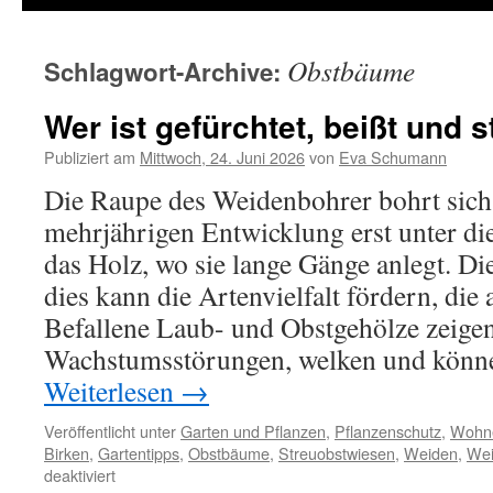
Obstbäume
Schlagwort-Archive:
Wer ist gefürchtet, beißt und s
Publiziert am
Mittwoch, 24. Juni 2026
von
Eva Schumann
Die Raupe des Weidenbohrer bohrt sich
mehrjährigen Entwicklung erst unter di
das Holz, wo sie lange Gänge anlegt. Die
dies kann die Artenvielfalt fördern, die 
Befallene Laub- und Obstgehölze zeige
Wachstumsstörungen, welken und könne
Weiterlesen
→
Veröffentlicht unter
Garten und Pflanzen
,
Pflanzenschutz
,
Wohne
Birken
,
Gartentipps
,
Obstbäume
,
Streuobstwiesen
,
Weiden
,
Wei
deaktiviert