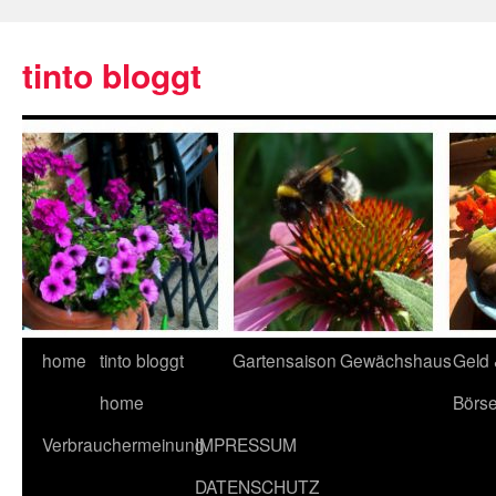
tinto bloggt
home
tinto bloggt
Gartensaison
Gewächshaus
Geld
home
Börs
Verbrauchermeinung
IMPRESSUM
DATENSCHUTZ