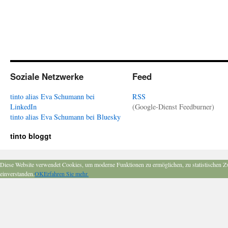
Soziale Netzwerke
Feed
tinto alias Eva Schumann bei
RSS
LinkedIn
(Google-Dienst Feedburner)
tinto alias Eva Schumann bei Bluesky
tinto bloggt
Diese Website verwendet Cookies, um moderne Funktionen zu ermöglichen, zu statistischen Z
einverstanden.
OK
Erfahren Sie mehr.