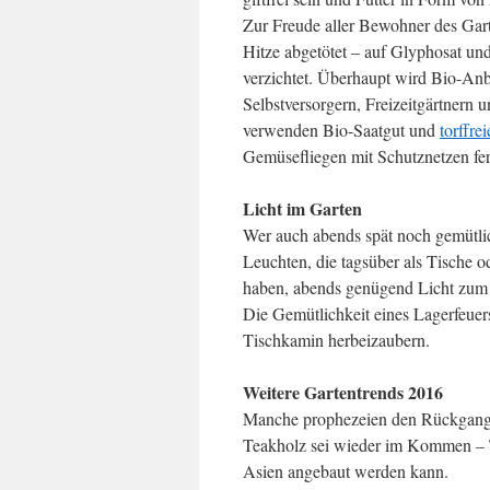
Zur Freude aller Bewohner des Gar
Hitze abgetötet – auf Glyphosat un
verzichtet. Überhaupt wird Bio-Anb
Selbstversorgern, Freizeitgärtnern
verwenden Bio-Saatgut und
torffre
Gemüsefliegen mit Schutznetzen f
Licht im Garten
Wer auch abends spät noch gemütlic
Leuchten, die tagsüber als Tische o
haben, abends genügend Licht zum
Die Gemütlichkeit eines Lagerfeuers 
Tischkamin herbeizaubern.
Weitere Gartentrends 2016
Manche prophezeien den Rückgang vo
Teakholz sei wieder im Kommen – Te
Asien angebaut werden kann.