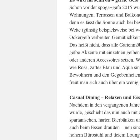
Schon vor der spoga+gafa 2015 wur
Wohnungen, Terrassen und Balkone 
denn es lässt die Sonne auch bei b
Weite (günstig beispielsweise bei w
Ockergelb verbreiten Gemütlichkeit
Das heißt nicht, dass alle Gartenm
gelbe Akzente mit einzelnen gelbe
oder anderen Accessoires setzen. We
wie Rosa, zartes Blau und Aqua sin
Bewohnern und den Gegebenheiten p
freut man sich auch über ein weni
Casual Dining – Relaxen und Es
Nachdem in den vergangenen Jahre
wurde, geschieht das nun auch mi
spartanischen, harten Bierbänken u
auch beim Essen draußen – neu sind
hohem Bürostuhl und tiefem Lounge