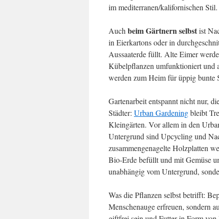
im mediterranen/kalifornischen Stil.
beim Gärtnern selbst
Auch
ist Na
in Eierkartons oder in durchgeschnit
Aussaaterde füllt. Alte Eimer werde
Kübelpflanzen umfunktioniert und 
werden zum Heim für üppig bunte
Gartenarbeit entspannt nicht nur, 
Städter:
Urban Gardening
bleibt Tr
Kleingärten. Vor allem in den Urba
Untergrund sind Upcycling und Nach
zusammengenagelte Holzplatten werd
Bio-Erde befüllt und mit Gemüse un
unabhängig vom Untergrund, sonder
Was die Pflanzen selbst betrifft: Be
Menschenauge erfreuen, sondern a
giftfrei sein und Futter in Form von