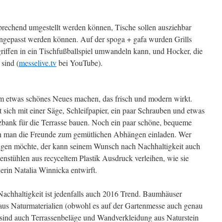
sprechend umgestellt werden können, Tische sollen ausziehbar
angepasst werden können. Auf der spoga + gafa wurden Grills
griffen in ein Tischfußballspiel umwandeln kann, und Hocker, die
sind (
messelive.tv
bei YouTube).
em etwas schönes Neues machen, das frisch und modern wirkt.
t sich mit einer Säge, Schleifpapier, ein paar Schrauben und etwas
itzbank für die Terrasse bauen. Noch ein paar schöne, bequeme
nn man die Freunde zum gemütlichen Abhängen einladen. Wer
ätigen möchte, der kann seinem Wunsch nach Nachhaltigkeit auch
enstühlen aus recyceltem Plastik Ausdruck verleihen, wie sie
erin Natalia Winnicka entwirft.
achhaltigkeit ist jedenfalls auch 2016 Trend. Baumhäuser
aus Naturmaterialien (obwohl es auf der Gartenmesse auch genau
sind auch Terrassenbeläge und Wandverkleidung aus Naturstein