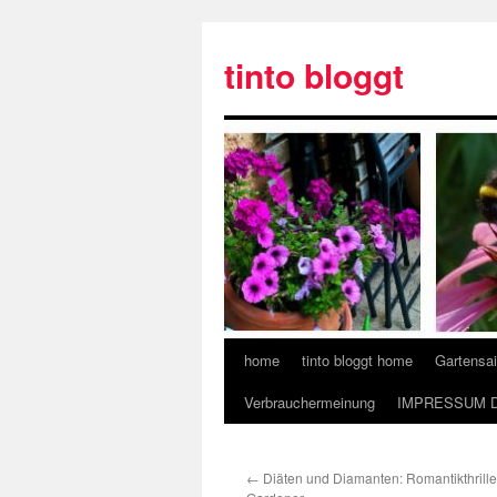
tinto bloggt
home
tinto bloggt home
Gartensa
Verbrauchermeinung
IMPRESSUM 
←
Diäten und Diamanten: Romantikthrille