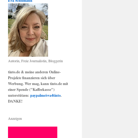
Eva Schumann
Autorin, Freie Journalistin, Bloggerin
tinto.de & meine anderen Online-
Projekte finanzieren sich über
Werbung. Wer mag, kann tinto.de mit
einer Spende ("Kaffeekasse")
unterstützen:
paypalme/eva4tinto
.
DANKE!
Anzeigen