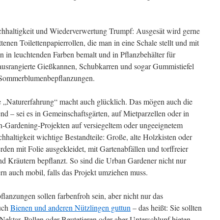
chhaltigkeit und Wiederverwertung Trumpf: Ausgesät wird gerne
tenen Toilettenpapierrollen, die man in eine Schale stellt und mit
n in leuchtenden Farben bemalt und in Pflanzbehälter für
ausrangierte Gießkannen, Schubkarren und sogar Gummistiefel
 Sommerblumenbepflanzungen.
die „Naturerfahrung“ macht auch glücklich. Das mögen auch die
end – sei es in Gemeinschaftsgärten, auf Mietparzellen oder in
n-Gardening-Projekten auf versiegeltem oder ungeeignetem
haltigkeit wichtige Bestandteile: Große, alte Holzkisten oder
en mit Folie ausgekleidet, mit Gartenabfällen und torffreier
d Kräutern bepflanzt. So sind die Urban Gardener nicht nur
n auch mobil, falls das Projekt umziehen muss.
pflanzungen sollen farbenfroh sein, aber nicht nur das
uch
Bienen und anderen Nützlingen guttun
– das heißt: Sie sollten
 Nektar, Pollen oder Beutetieren oder aber Unterschlupf bieten.