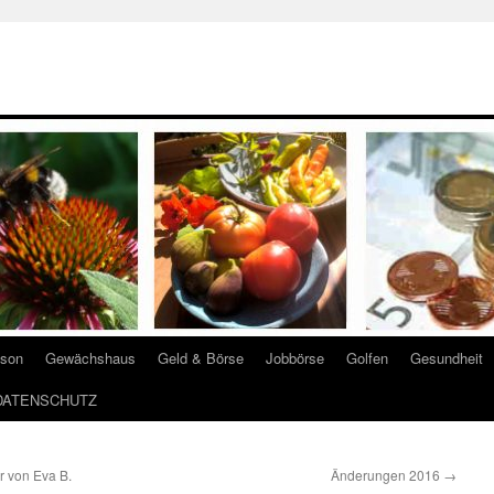
ison
Gewächshaus
Geld & Börse
Jobbörse
Golfen
Gesundheit
DATENSCHUTZ
r von Eva B.
Änderungen 2016
→