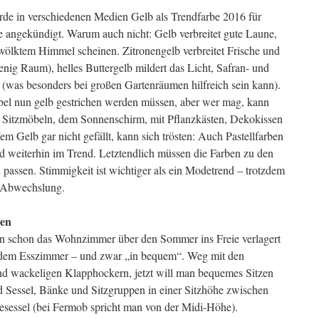
de in verschiedenen Medien Gelb als Trendfarbe 2016 für
angekündigt. Warum auch nicht: Gelb verbreitet gute Laune,
ewölktem Himmel scheinen. Zitronengelb verbreitet Frische und
enig Raum), helles Buttergelb mildert das Licht, Safran- und
 (was besonders bei großen Gartenräumen hilfreich sein kann).
öbel nun gelb gestrichen werden müssen, aber wer mag, kann
n Sitzmöbeln, dem Sonnenschirm, mit Pflanzkästen, Dekokissen
m Gelb gar nicht gefällt, kann sich trösten: Auch Pastellfarben
d weiterhin im Trend. Letztendlich müssen die Farben zu den
assen. Stimmigkeit ist wichtiger als ein Modetrend – trotzdem
g Abwechslung.
sen
n schon das Wohnzimmer über den Sommer ins Freie verlagert
t dem Esszimmer – und zwar „in bequem“. Weg mit den
nd wackeligen Klapphockern, jetzt will man bequemes Sitzen
 Sessel, Bänke und Sitzgruppen in einer Sitzhöhe zwischen
sessel (bei Fermob spricht man von der Midi-Höhe).