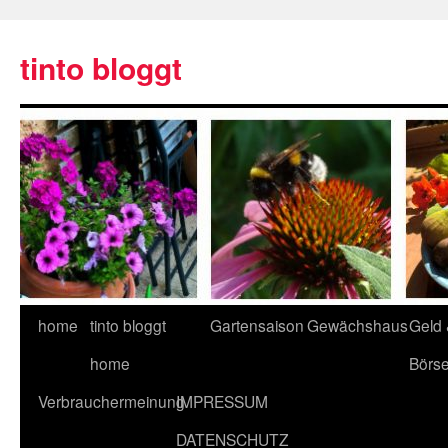
tinto bloggt
home
tinto bloggt
Gartensaison
Gewächshaus
Geld
home
Börs
Verbrauchermeinung
IMPRESSUM
DATENSCHUTZ