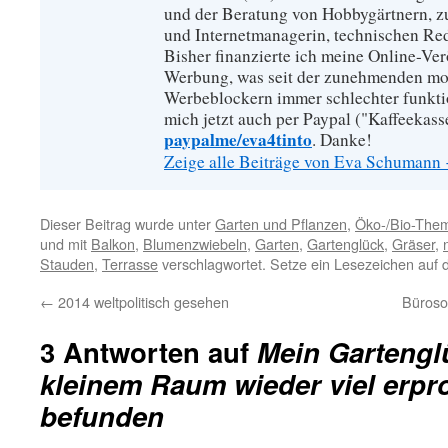
und der Beratung von Hobbygärtnern, zur
und Internetmanagerin, technischen Re
Bisher finanzierte ich meine Online-Ve
Werbung, was seit der zunehmenden mo
Werbeblockern immer schlechter funkti
mich jetzt auch per Paypal ("Kaffeekass
paypalme/eva4tinto
. Danke!
Zeige alle Beiträge von Eva Schumann
Dieser Beitrag wurde unter
Garten und Pflanzen
,
Öko-/Bio-The
und mit
Balkon
,
Blumenzwiebeln
,
Garten
,
Gartenglück
,
Gräser
,
Stauden
,
Terrasse
verschlagwortet. Setze ein Lesezeichen auf
←
2014 weltpolitisch gesehen
Büroso
3 Antworten auf
Mein Gartengl
kleinem Raum wieder viel erpro
befunden