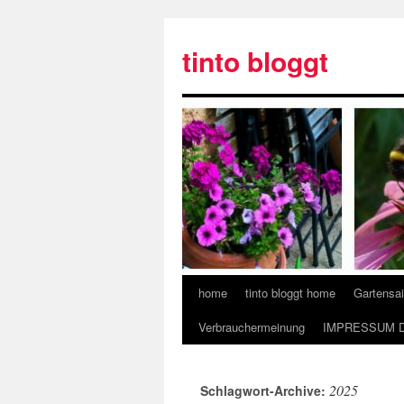
tinto bloggt
home
tinto bloggt home
Gartensa
Verbrauchermeinung
IMPRESSUM 
2025
Schlagwort-Archive: