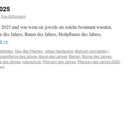
2025
n
Eva Schumann
s 2025 und von wem sie jeweils als solche bestimmt wurden,
me des Jahres, Baum des Jahres, Heilpflanze des Jahres,
en
→
Mitreden
,
Öko-/Bio-Themen
,
Urban Gardening
,
Wohnen und Garten
|
zneipflanze des Jahres
,
Baum des Jahres
,
Bienen
,
Blume des Jahres
,
ze des Jahres
,
naturschutz
,
Pflanzen des Jahres
,
Pflanzen des Jahres 2025
,
ert