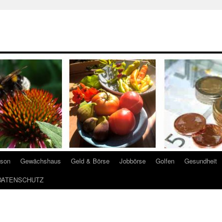
ison
Gewächshaus
Geld & Börse
Jobbörse
Golfen
Gesundheit
DATENSCHUTZ