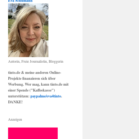
Eva Schumann
Autorin, Freie Journalistin, Bloggerin
tinto.de & meine anderen Online-
Projekte finanzieren sich über
Werbung. Wer mag, kann tinto.de mit
einer Spende ("Kaffeekasse")
unterstützen:
paypalme/eva4tinto
.
DANKE!
Anzeigen