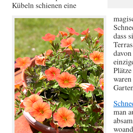
Kübeln schienen eine
magis
Schne
dass s
Terras
davon 
einzig
Plätze
waren 
Garten
Schne
man au
absam
woande