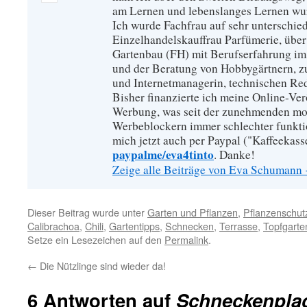
am Lernen und lebenslanges Lernen wu
Ich wurde Fachfrau auf sehr unterschied
Einzelhandelskauffrau Parfümerie, über
Gartenbau (FH) mit Berufserfahrung im
und der Beratung von Hobbygärtnern, zur
und Internetmanagerin, technischen Re
Bisher finanzierte ich meine Online-Ve
Werbung, was seit der zunehmenden mo
Werbeblockern immer schlechter funkti
mich jetzt auch per Paypal ("Kaffeekass
paypalme/eva4tinto
. Danke!
Zeige alle Beiträge von Eva Schumann
Dieser Beitrag wurde unter
Garten und Pflanzen
,
Pflanzenschut
Calibrachoa
,
Chili
,
Gartentipps
,
Schnecken
,
Terrasse
,
Topfgarte
Setze ein Lesezeichen auf den
Permalink
.
←
Die Nützlinge sind wieder da!
6 Antworten auf
Schneckenpla