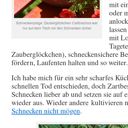
mit e
oder 
anlock
Schneckenplage: Zauberglöckchen
Calibrachoa
war
lassen
nur auf dem Tisch vor den Schnecken sicher
mit Lo
Tagete
Zauberglöckchen), schneckensichere B
fördern, Laufenten halten und so weiter.
Ich habe mich für ein sehr scharfes Kü
schnellen Tod entschieden, doch Zartbe
Schnecken lieber ab und setzen sie auf 
wieder aus. Wieder andere kultivieren 
Schnecken nicht mögen
.