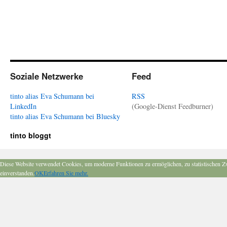
Soziale Netzwerke
Feed
tinto alias Eva Schumann bei
RSS
LinkedIn
(Google-Dienst Feedburner)
tinto alias Eva Schumann bei Bluesky
tinto bloggt
Diese Website verwendet Cookies, um moderne Funktionen zu ermöglichen, zu statistischen Z
einverstanden.
OK
Erfahren Sie mehr.