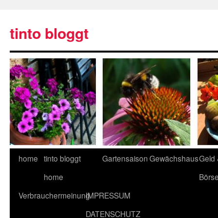
tinto bloggt
home
tinto bloggt
Gartensaison
Gewächshaus
Geld
home
Börs
Verbrauchermeinung
IMPRESSUM
DATENSCHUTZ