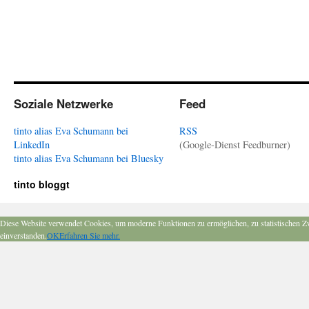
Soziale Netzwerke
Feed
tinto alias Eva Schumann bei
RSS
LinkedIn
(Google-Dienst Feedburner)
tinto alias Eva Schumann bei Bluesky
tinto bloggt
Diese Website verwendet Cookies, um moderne Funktionen zu ermöglichen, zu statistischen Z
einverstanden.
OK
Erfahren Sie mehr.