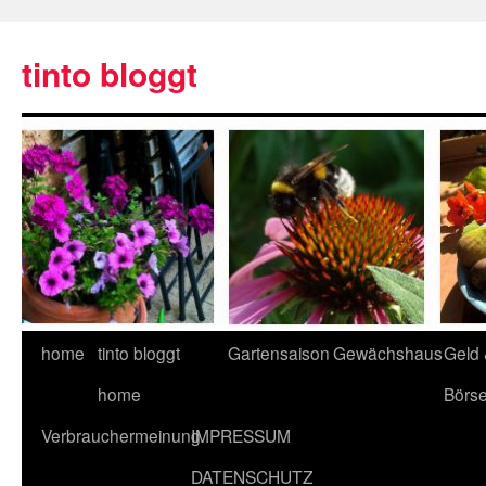
tinto bloggt
home
tinto bloggt
Gartensaison
Gewächshaus
Geld
home
Börs
Verbrauchermeinung
IMPRESSUM
DATENSCHUTZ