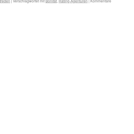
treden
|
Verschlagwortet mit
Bonität
,
Rating-Agenturen
|
Kommentare