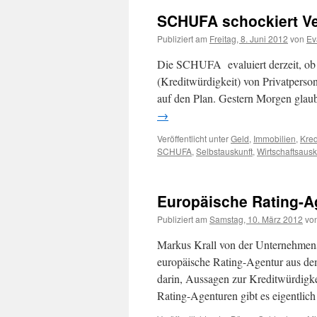
SCHUFA schockiert Ve
Publiziert am
Freitag, 8. Juni 2012
von
Ev
Die SCHUFA evaluiert derzeit, ob 
(Kreditwürdigkeit) von Privatperson
auf den Plan. Gestern Morgen glaub
→
Veröffentlicht unter
Geld
,
Immobilien
,
Kred
SCHUFA
,
Selbstauskunft
,
Wirtschaftsausk
Europäische Rating-A
Publiziert am
Samstag, 10. März 2012
vo
Markus Krall von der Unternehmens
europäische Rating-Agentur aus de
darin, Aussagen zur Kreditwürdigk
Rating-Agenturen gibt es eigentli