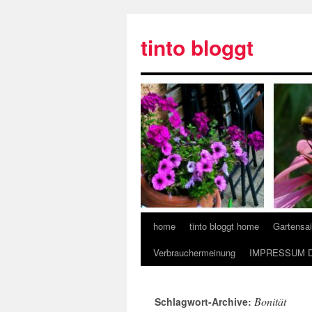
tinto bloggt
home
tinto bloggt home
Gartensa
Verbrauchermeinung
IMPRESSUM 
Bonität
Schlagwort-Archive: