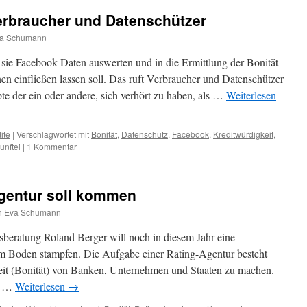
rbraucher und Datenschützer
a Schumann
sie Facebook-Daten auswerten und in die Ermittlung der Bonität
en einfließen lassen soll. Das ruft Verbraucher und Datenschützer
te der ein oder andere, sich verhört zu haben, als …
Weiterlesen
ite
|
Verschlagwortet mit
Bonität
,
Datenschutz
,
Facebook
,
Kreditwürdigkeit
,
unftei
|
1 Kommentar
gentur soll kommen
n
Eva Schumann
beratung Roland Berger will noch in diesem Jahr eine
m Boden stampfen. Die Aufgabe einer Rating-Agentur besteht
eit (Bonität) von Banken, Unternehmen und Staaten zu machen.
ch …
Weiterlesen
→