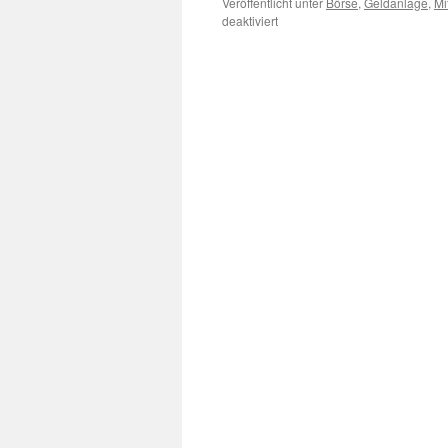
Veröffentlicht unter
Börse
,
Geldanlage
,
Mi
deaktiviert