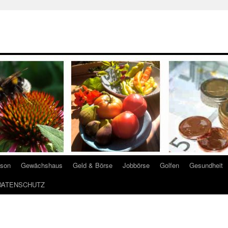
ison
Gewächshaus
Geld & Börse
Jobbörse
Golfen
Gesundheit
DATENSCHUTZ