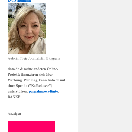
Eva Schumann
Autorin, Freie Journalistin, Bloggerin
tinto.de & meine anderen Online-
Projekte finanzieren sich über
Werbung. Wer mag, kann tinto.de mit
einer Spende ("Kaffeekasse")
unterstützen:
paypalme/eva4tinto
.
DANKE!
Anzeigen