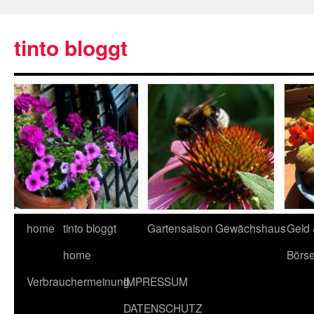
tinto bloggt
home
tinto bloggt
Gartensaison
Gewächshaus
Geld
home
Börs
Verbrauchermeinung
IMPRESSUM
DATENSCHUTZ