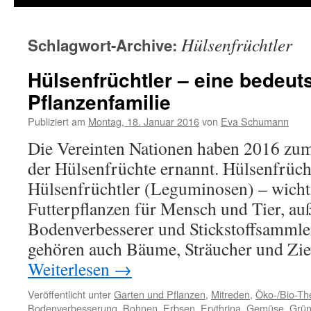
Hülsenfrüchtler
Schlagwort-Archive:
Hülsenfrüchtler – eine bedeu
Pflanzenfamilie
Publiziert am
Montag, 18. Januar 2016
von
Eva Schumann
Die Vereinten Nationen haben 2016 zum
der Hülsenfrüchte ernannt. Hülsenfrücht
Hülsenfrüchtler (Leguminosen) – wich
Futterpflanzen für Mensch und Tier, a
Bodenverbesserer und Stickstoffsammle
gehören auch Bäume, Sträucher und Zi
Weiterlesen
→
Veröffentlicht unter
Garten und Pflanzen
,
Mitreden
,
Öko-/Bio-T
Bodenverbesserung
,
Bohnen
,
Erbsen
,
Erythrina
,
Gemüse
,
Grü