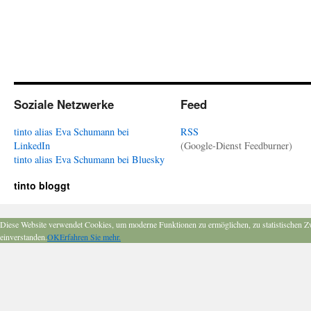
Soziale Netzwerke
Feed
tinto alias Eva Schumann bei
RSS
LinkedIn
(Google-Dienst Feedburner)
tinto alias Eva Schumann bei Bluesky
tinto bloggt
Diese Website verwendet Cookies, um moderne Funktionen zu ermöglichen, zu statistischen Z
einverstanden.
OK
Erfahren Sie mehr.