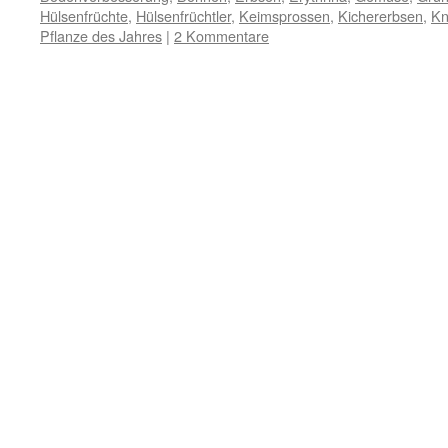
Hülsenfrüchte
,
Hülsenfrüchtler
,
Keimsprossen
,
Kichererbsen
,
Kn
Pflanze des Jahres
|
2 Kommentare