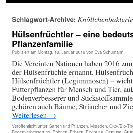
Knöllchenbakteri
Schlagwort-Archive:
Hülsenfrüchtler – eine bedeu
Pflanzenfamilie
Publiziert am
Montag, 18. Januar 2016
von
Eva Schumann
Die Vereinten Nationen haben 2016 zum
der Hülsenfrüchte ernannt. Hülsenfrücht
Hülsenfrüchtler (Leguminosen) – wich
Futterpflanzen für Mensch und Tier, a
Bodenverbesserer und Stickstoffsammle
gehören auch Bäume, Sträucher und Zi
Weiterlesen
→
Veröffentlicht unter
Garten und Pflanzen
,
Mitreden
,
Öko-/Bio-T
Bodenverbesserung
,
Bohnen
,
Erbsen
,
Erythrina
,
Gemüse
,
Grü