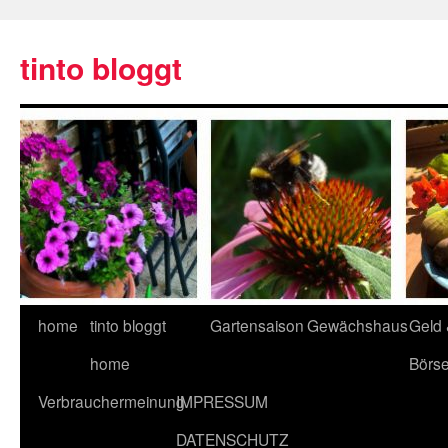
tinto bloggt
home
tinto bloggt
Gartensaison
Gewächshaus
Geld
home
Börs
Verbrauchermeinung
IMPRESSUM
DATENSCHUTZ