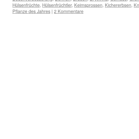
Hülsenfrüchte
,
Hülsenfrüchtler
,
Keimsprossen
,
Kichererbsen
,
Kn
Pflanze des Jahres
|
2 Kommentare