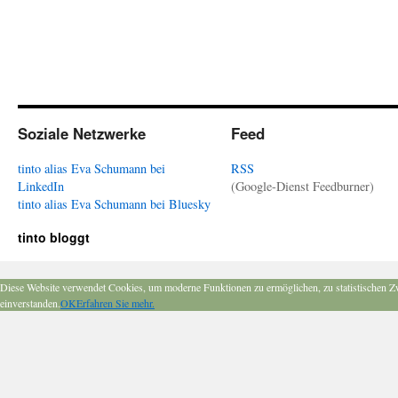
Soziale Netzwerke
Feed
tinto alias Eva Schumann bei
RSS
LinkedIn
(Google-Dienst Feedburner)
tinto alias Eva Schumann bei Bluesky
tinto bloggt
Diese Website verwendet Cookies, um moderne Funktionen zu ermöglichen, zu statistischen Z
einverstanden.
OK
Erfahren Sie mehr.