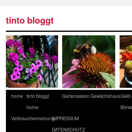
tinto bloggt
home
tinto bloggt
Gartensaison
Gewächshaus
Geld
home
Börs
Verbrauchermeinung
IMPRESSUM
DATENSCHUTZ