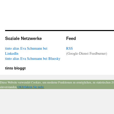
Soziale Netzwerke
Feed
tinto alias Eva Schumann bei
RSS
LinkedIn
(Google-Dienst Feedburner)
tinto alias Eva Schumann bei Bluesky
tinto bloggt
Diese Website verwendet Cookies, um moderne Funktionen zu ermöglichen, zu statistischen Z
einverstanden.
OK
Erfahren Sie mehr.