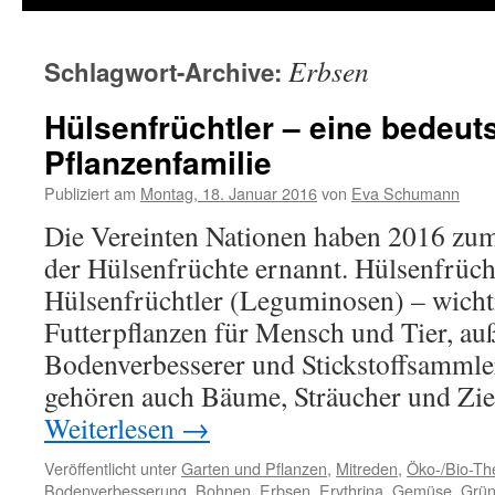
Erbsen
Schlagwort-Archive:
Hülsenfrüchtler – eine bedeu
Pflanzenfamilie
Publiziert am
Montag, 18. Januar 2016
von
Eva Schumann
Die Vereinten Nationen haben 2016 zum
der Hülsenfrüchte ernannt. Hülsenfrücht
Hülsenfrüchtler (Leguminosen) – wich
Futterpflanzen für Mensch und Tier, a
Bodenverbesserer und Stickstoffsammle
gehören auch Bäume, Sträucher und Zi
Weiterlesen
→
Veröffentlicht unter
Garten und Pflanzen
,
Mitreden
,
Öko-/Bio-T
Bodenverbesserung
,
Bohnen
,
Erbsen
,
Erythrina
,
Gemüse
,
Grü