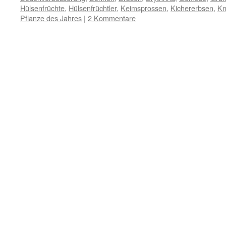
Hülsenfrüchte
,
Hülsenfrüchtler
,
Keimsprossen
,
Kichererbsen
,
Kn
Pflanze des Jahres
|
2 Kommentare