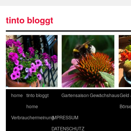
tinto bloggt
home
tinto bloggt
Gartensaison
Gewächshaus
Geld
home
Börs
Verbrauchermeinung
IMPRESSUM
DATENSCHUTZ