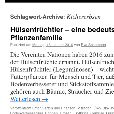
Kichererbsen
Schlagwort-Archive:
Hülsenfrüchtler – eine bedeu
Pflanzenfamilie
Publiziert am
Montag, 18. Januar 2016
von
Eva Schumann
Die Vereinten Nationen haben 2016 zum
der Hülsenfrüchte ernannt. Hülsenfrücht
Hülsenfrüchtler (Leguminosen) – wich
Futterpflanzen für Mensch und Tier, a
Bodenverbesserer und Stickstoffsammle
gehören auch Bäume, Sträucher und Zi
Weiterlesen
→
Veröffentlicht unter
Garten und Pflanzen
,
Mitreden
,
Öko-/Bio-T
Bodenverbesserung
,
Bohnen
,
Erbsen
,
Erythrina
,
Gemüse
,
Grü