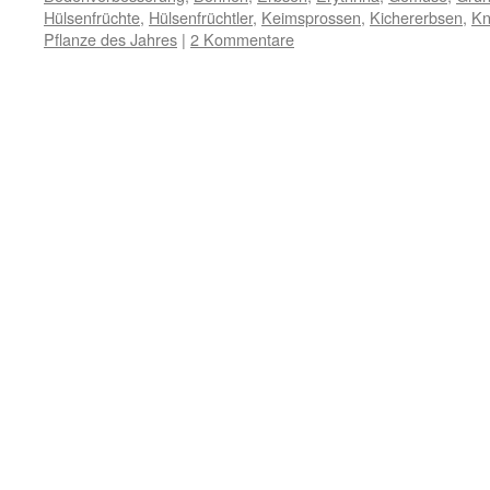
Hülsenfrüchte
,
Hülsenfrüchtler
,
Keimsprossen
,
Kichererbsen
,
Kn
Pflanze des Jahres
|
2 Kommentare