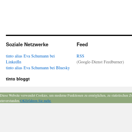
Soziale Netzwerke
Feed
tinto alias Eva Schumann bei
RSS
LinkedIn
(Google-Dienst Feedburner)
tinto alias Eva Schumann bei Bluesky
tinto bloggt
Diese Website verwendet Cookies, um moderne Funktionen zu ermöglichen, zu statistischen Z
einverstanden.
OK
Erfahren Sie mehr.