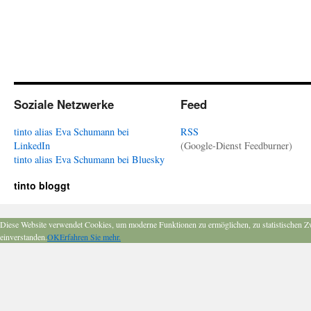
Soziale Netzwerke
Feed
tinto alias Eva Schumann bei
RSS
LinkedIn
(Google-Dienst Feedburner)
tinto alias Eva Schumann bei Bluesky
tinto bloggt
Diese Website verwendet Cookies, um moderne Funktionen zu ermöglichen, zu statistischen Z
einverstanden.
OK
Erfahren Sie mehr.