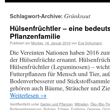
Grünkraut
Schlagwort-Archive:
Hülsenfrüchtler – eine bedeu
Pflanzenfamilie
Publiziert am
Montag, 18. Januar 2016
von
Eva Schumann
Die Vereinten Nationen haben 2016 zum
der Hülsenfrüchte ernannt. Hülsenfrücht
Hülsenfrüchtler (Leguminosen) – wich
Futterpflanzen für Mensch und Tier, a
Bodenverbesserer und Stickstoffsammle
gehören auch Bäume, Sträucher und Zi
Weiterlesen
→
Veröffentlicht unter
Garten und Pflanzen
,
Mitreden
,
Öko-/Bio-T
Bodenverbesserung
,
Bohnen
,
Erbsen
,
Erythrina
,
Gemüse
,
Grü