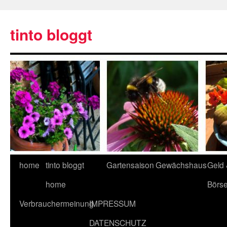
tinto bloggt
home
tinto bloggt
Gartensaison
Gewächshaus
Geld
home
Börs
Verbrauchermeinung
IMPRESSUM
DATENSCHUTZ