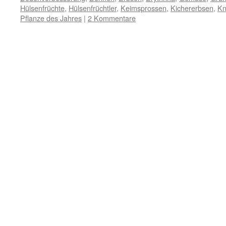
Hülsenfrüchte
,
Hülsenfrüchtler
,
Keimsprossen
,
Kichererbsen
,
Kn
Pflanze des Jahres
|
2 Kommentare