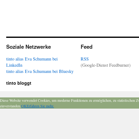
Soziale Netzwerke
Feed
tinto alias Eva Schumann bei
RSS
LinkedIn
(Google-Dienst Feedburner)
tinto alias Eva Schumann bei Bluesky
tinto bloggt
Diese Website verwendet Cookies, um moderne Funktionen zu ermöglichen, zu statistischen Z
einverstanden.
OK
Erfahren Sie mehr.