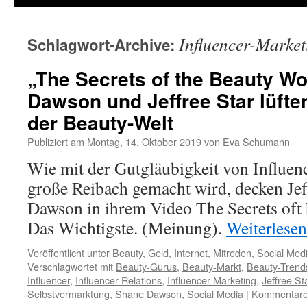
Influencer-Market
Schlagwort-Archive:
„The Secrets of the Beauty Wo
Dawson und Jeffree Star lüft
der Beauty-Welt
Publiziert am
Montag, 14. Oktober 2019
von
Eva Schumann
Wie mit der Gutgläubigkeit von Influe
große Reibach gemacht wird, decken Jef
Dawson in ihrem Video The Secrets oft 
Das Wichtigste. (Meinung).
Weiterlese
Veröffentlicht unter
Beauty
,
Geld
,
Internet
,
Mitreden
,
Social Med
Verschlagwortet mit
Beauty-Gurus
,
Beauty-Markt
,
Beauty-Trend
Influencer
,
Influencer Relations
,
Influencer-Marketing
,
Jeffree St
Selbstvermarktung
,
Shane Dawson
,
Social Media
|
Kommentare 