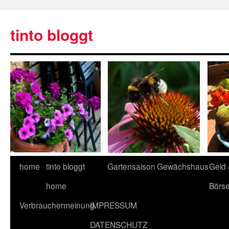
tinto bloggt
home
tinto bloggt
Gartensaison
Gewächshaus
Geld
home
Börs
Verbrauchermeinung
IMPRESSUM
DATENSCHUTZ