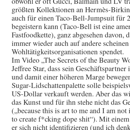
obwohl er oft Gucci, Balmain und LV tr
größten Kollektionen an Hermès-Birkin-
auch für einen Taco-Bell-Jumpsuit für 
begeistern kann (Taco-Bell ist eine am
Fastfoodkette), ganz abgesehen davon, da
immer wieder auch auf andere scheinen 
Wohltätigkeitsorganisationen spendet.
Im Video „The Secrets of the Beauty Wo
Jeffree Star, dass sein Geschäftspartner
und damit einer höheren Marge bewegen
Sugar-Lidschattenpalette solle beispiels
US-Dollar verkauft werden. Aber das will
das Kunst und für ihn stehe nicht das 
(„because this is art to me and I am not
to create f*cking dope shit“). Mit eine
er sich nicht identifizieren (und ich denk