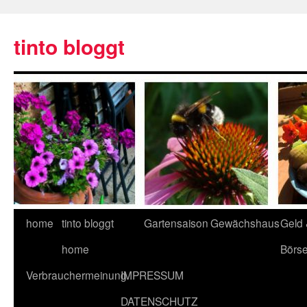
tinto bloggt
home
tinto bloggt
Gartensaison
Gewächshaus
Geld
home
Börs
Verbrauchermeinung
IMPRESSUM
DATENSCHUTZ