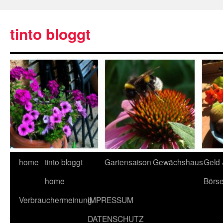
tinto bloggt
home
tinto bloggt
Gartensaison
Gewächshaus
Geld
home
Börs
Verbrauchermeinung
IMPRESSUM
DATENSCHUTZ