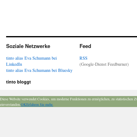
Soziale Netzwerke
Feed
tinto alias Eva Schumann bei
RSS
LinkedIn
(Google-Dienst Feedburner)
tinto alias Eva Schumann bei Bluesky
tinto bloggt
Diese Website verwendet Cookies, um moderne Funktionen zu ermöglichen, zu statistischen Z
einverstanden.
OK
Erfahren Sie mehr.