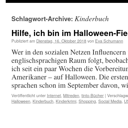
Kinderbuch
Schlagwort-Archive:
Hilfe, ich bin im Halloween-Fie
Publiziert am
Dienstag, 16. Oktober 2018
von
Eva Schumann
Wer in den sozialen Netzen Influencer
englischsprachigen Raum folgt, beobach
ich seit ein paar Wochen die Vorbereitu
Amerikaner – auf Halloween. Die erst
sprachen schon im September davon, 
Veröffentlicht unter
Internet
,
Mitreden
,
tinto-Bücher
|
Verschlagwo
Halloween
,
Kinderbuch
,
Kinderkrimi
,
Shopping
,
Social Media
,
U