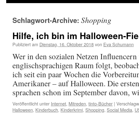
Shopping
Schlagwort-Archive:
Hilfe, ich bin im Halloween-Fie
Publiziert am
Dienstag, 16. Oktober 2018
von
Eva Schumann
Wer in den sozialen Netzen Influencer
englischsprachigen Raum folgt, beobach
ich seit ein paar Wochen die Vorbereitu
Amerikaner – auf Halloween. Die erst
sprachen schon im September davon, 
Veröffentlicht unter
Internet
,
Mitreden
,
tinto-Bücher
|
Verschlagwo
Halloween
,
Kinderbuch
,
Kinderkrimi
,
Shopping
,
Social Media
,
U