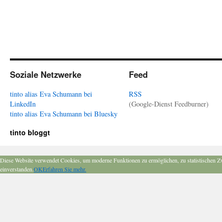
Soziale Netzwerke
Feed
tinto alias Eva Schumann bei
RSS
LinkedIn
(Google-Dienst Feedburner)
tinto alias Eva Schumann bei Bluesky
tinto bloggt
Diese Website verwendet Cookies, um moderne Funktionen zu ermöglichen, zu statistischen Z
einverstanden.
OK
Erfahren Sie mehr.