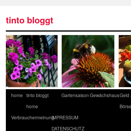
tinto bloggt
home
tinto bloggt
Gartensaison
Gewächshaus
Geld
home
Börs
Verbrauchermeinung
IMPRESSUM
DATENSCHUTZ