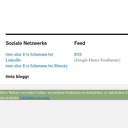
Soziale Netzwerke
Feed
tinto alias Eva Schumann bei
RSS
LinkedIn
(Google-Dienst Feedburner)
tinto alias Eva Schumann bei Bluesky
tinto bloggt
Diese Website verwendet Cookies, um moderne Funktionen zu ermöglichen, zu statistischen Z
einverstanden.
OK
Erfahren Sie mehr.