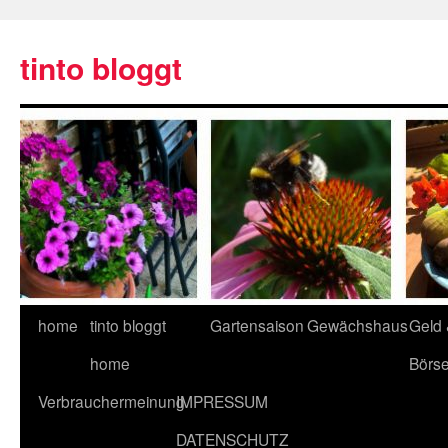
tinto bloggt
home
tinto bloggt
Gartensaison
Gewächshaus
Geld
home
Börs
Verbrauchermeinung
IMPRESSUM
DATENSCHUTZ