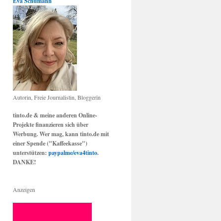
Eva Schumann
Autorin, Freie Journalistin, Bloggerin
tinto.de & meine anderen Online-
Projekte finanzieren sich über
Werbung. Wer mag, kann tinto.de mit
einer Spende ("Kaffeekasse")
unterstützen:
paypalme/eva4tinto
.
DANKE!
Anzeigen