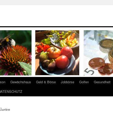
ison
Gewächshaus
Geld & Börse
Jobbörse
Golfen
Gesundheit
DATENSCHUTZ
Garten