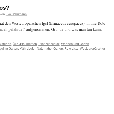
los?
von
Eva Schumann
t den Westeuropäischen Igel (Erinaceus europaeus), in ihre Rote
tenziell gefährdet“ aufgenommen. Gründe und was man tun kann.
Mitreden
,
Öko-/Bio-Themen
,
Pflanzenschutz
,
Wohnen und Garten
|
Igel im Garten
,
Mähroboter
,
Naturnaher Garten
,
Rote Liste
,
Westeuropäischer