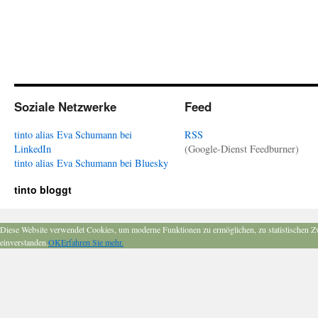
Soziale Netzwerke
Feed
tinto alias Eva Schumann bei
RSS
LinkedIn
(Google-Dienst Feedburner)
tinto alias Eva Schumann bei Bluesky
tinto bloggt
Diese Website verwendet Cookies, um moderne Funktionen zu ermöglichen, zu statistischen Z
einverstanden.
OK
Erfahren Sie mehr.