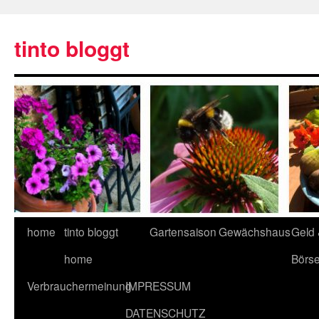
tinto bloggt
home
tinto bloggt
Gartensaison
Gewächshaus
Geld
home
Börs
Verbrauchermeinung
IMPRESSUM
DATENSCHUTZ