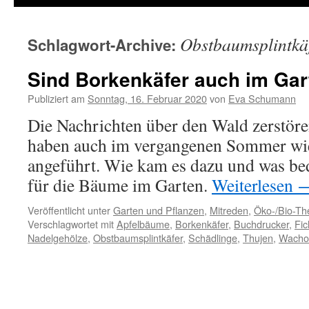
Obstbaumsplintkä
Schlagwort-Archive:
Sind Borkenkäfer auch im Gar
Publiziert am
Sonntag, 16. Februar 2020
von
Eva Schumann
Die Nachrichten über den Wald zerstör
haben auch im vergangenen Sommer wie
angeführt. Wie kam es dazu und was bed
für die Bäume im Garten.
Weiterlesen
Veröffentlicht unter
Garten und Pflanzen
,
Mitreden
,
Öko-/Bio-T
Verschlagwortet mit
Apfelbäume
,
Borkenkäfer
,
Buchdrucker
,
Fic
Nadelgehölze
,
Obstbaumsplintkäfer
,
Schädlinge
,
Thujen
,
Wacho