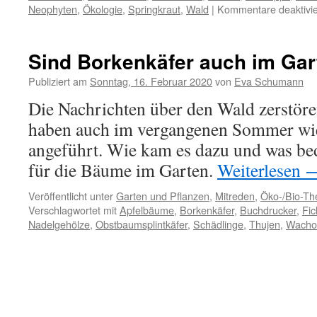
Neophyten
,
Ökologie
,
Springkraut
,
Wald
|
Kommentare deaktivie
Sind Borkenkäfer auch im Gar
Publiziert am
Sonntag, 16. Februar 2020
von
Eva Schumann
Die Nachrichten über den Wald zerstör
haben auch im vergangenen Sommer wie
angeführt. Wie kam es dazu und was bed
für die Bäume im Garten.
Weiterlesen
Veröffentlicht unter
Garten und Pflanzen
,
Mitreden
,
Öko-/Bio-T
Verschlagwortet mit
Apfelbäume
,
Borkenkäfer
,
Buchdrucker
,
Fic
Nadelgehölze
,
Obstbaumsplintkäfer
,
Schädlinge
,
Thujen
,
Wacho