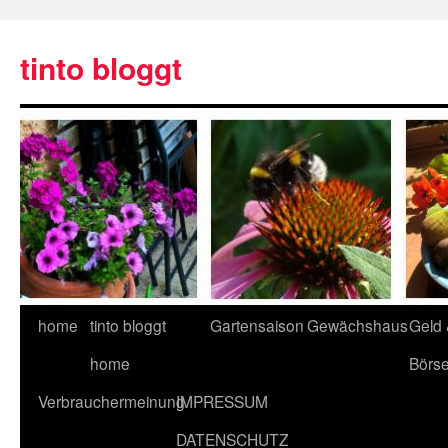
tinto bloggt
home
tinto bloggt
Gartensaison
Gewächshaus
Geld
home
Börs
Verbrauchermeinung
IMPRESSUM
DATENSCHUTZ