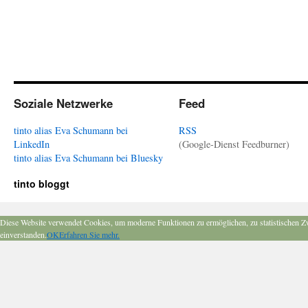
Soziale Netzwerke
Feed
tinto alias Eva Schumann bei
RSS
LinkedIn
(Google-Dienst Feedburner)
tinto alias Eva Schumann bei Bluesky
tinto bloggt
Diese Website verwendet Cookies, um moderne Funktionen zu ermöglichen, zu statistischen Z
einverstanden.
OK
Erfahren Sie mehr.