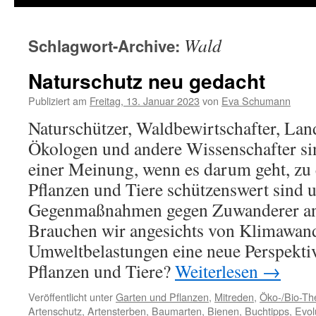
Wald
Schlagwort-Archive:
Naturschutz neu gedacht
Publiziert am
Freitag, 13. Januar 2023
von
Eva Schumann
Naturschützer, Waldbewirtschafter, Lan
Ökologen und andere Wissenschafter si
einer Meinung, wenn es darum geht, zu 
Pflanzen und Tiere schützenswert sind 
Gegenmaßnahmen gegen Zuwanderer ang
Brauchen wir angesichts von Klimawan
Umweltbelastungen eine neue Perspekti
Pflanzen und Tiere?
Weiterlesen
→
Veröffentlicht unter
Garten und Pflanzen
,
Mitreden
,
Öko-/Bio-T
Artenschutz
,
Artensterben
,
Baumarten
,
Bienen
,
Buchtipps
,
Evol