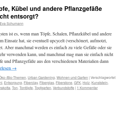
fe, Kübel und andere Pflanzgefäße
cht entsorgt?
Eva Schumann
sten ist es, wenn man Töpfe, Schalen, Pflanzkübel und andere
m Einsatz hat, sie eventuell upcycelt (verschönert, aufmotzt,
t. Aber manchmal werden es einfach zu viele Gefäße oder sie
 mehr verwenden kann, und manchmal mag man sie einfach nicht
e und Pflanzgefäße aus den verschiedenen Materialien dann
rlesen
→
Öko-/Bio-Themen
,
Urban Gardening
,
Wohnen und Garten
|
Verschlagwortet
hl
,
Entsorgung
,
Fiberclay
,
Fiberglas
,
Fiberstone
,
GFK
,
Holz
,
Kunststein
,
rakotta
,
Ton
,
Tontöpfe
,
Topfgarten
,
Verbundstoffe
|
1 Kommentar