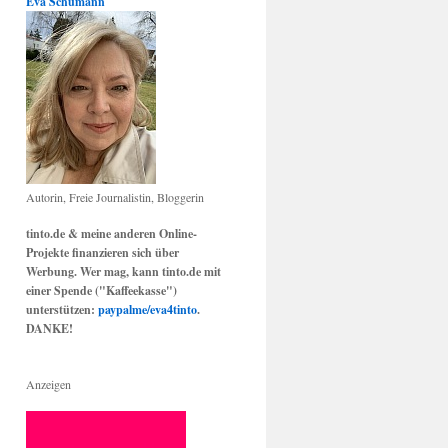
Eva Schumann
Autorin, Freie Journalistin, Bloggerin
tinto.de & meine anderen Online-
Projekte finanzieren sich über
Werbung. Wer mag, kann tinto.de mit
einer Spende ("Kaffeekasse")
unterstützen:
paypalme/eva4tinto
.
DANKE!
Anzeigen