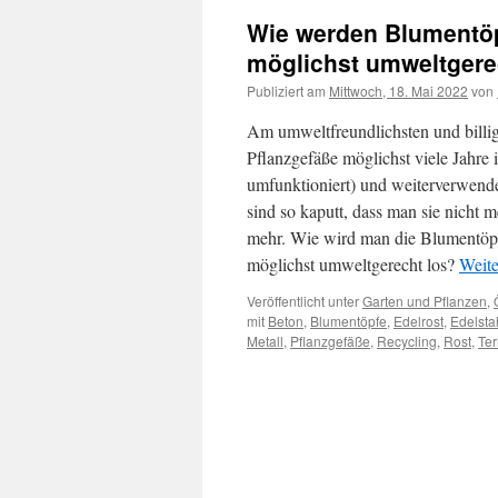
Wie werden Blumentöp
möglichst umweltgere
Publiziert am
Mittwoch, 18. Mai 2022
von
Am umweltfreundlichsten und billig
Pflanzgefäße möglichst viele Jahre i
umfunktioniert) und weiterverwende
sind so kaputt, dass man sie nicht
mehr. Wie wird man die Blumentöpf
möglichst umweltgerecht los?
Weite
Veröffentlicht unter
Garten und Pflanzen
,
mit
Beton
,
Blumentöpfe
,
Edelrost
,
Edelsta
Metall
,
Pflanzgefäße
,
Recycling
,
Rost
,
Ter