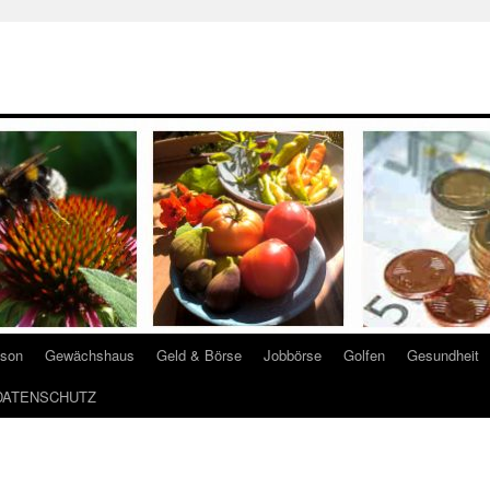
ison
Gewächshaus
Geld & Börse
Jobbörse
Golfen
Gesundheit
DATENSCHUTZ