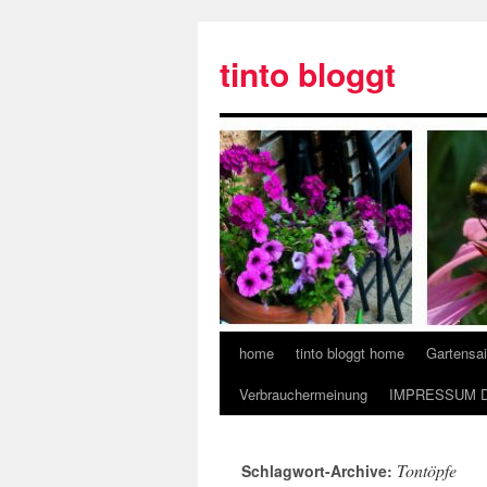
tinto bloggt
home
tinto bloggt home
Gartensa
Verbrauchermeinung
IMPRESSUM 
Tontöpfe
Schlagwort-Archive: