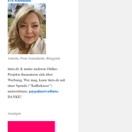
Eva Schumann
Autorin, Freie Journalistin, Bloggerin
tinto.de & meine anderen Online-
Projekte finanzieren sich über
Werbung. Wer mag, kann tinto.de mit
einer Spende ("Kaffeekasse")
unterstützen:
paypalme/eva4tinto
.
DANKE!
Anzeigen