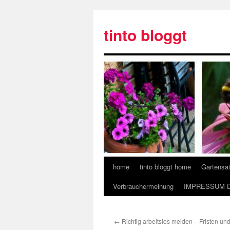
tinto bloggt
home
tinto bloggt home
Gartensa
Verbrauchermeinung
IMPRESSUM 
←
Richtig arbeitslos melden – Fristen un