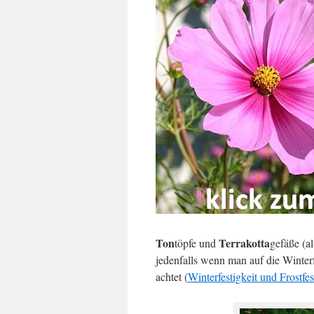
Ton
Terrakotta
töpfe und
gefäße (al
jedenfalls wenn man auf die Winterf
achtet (
Winterfestigkeit und Frostfe