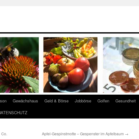
ison
Gewächshaus
Geld & Börse
Jobbörse
Golfen
Gesundheit
DATENSCHUTZ
d Co.
Apfel-Gespinstmotte – Gespenster im Apfelbaum
→