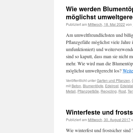
Wie werden Blumentöp
möglichst umweltgere
Publiziert am
Mittwoch, 18. Mai 2022
von
Am umweltfreundlichsten und billig
Pflanzgefäße möglichst viele Jahre i
umfunktioniert) und weiterverwende
sind so kaputt, dass man sie nicht
mehr. Wie wird man die Blumentöpf
möglichst umweltgerecht los?
Weite
Veröffentlicht unter
Garten und Pflanzen
,
mit
Beton
,
Blumentöpfe
,
Edelrost
,
Edelsta
Metall
,
Pflanzgefäße
,
Recycling
,
Rost
,
Ter
Winterfeste und frost
Publiziert am
Mittwoch, 30. August 2017
Wie winterfest und frostsicher sind