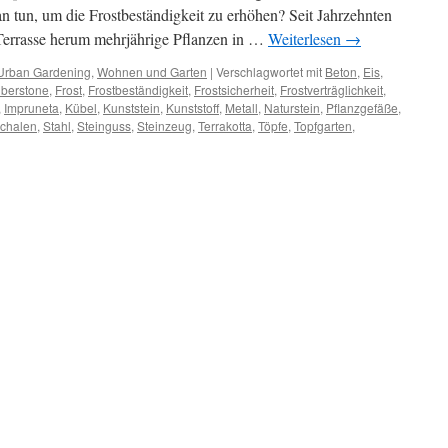
 tun, um die Frostbeständigkeit zu erhöhen? Seit Jahrzehnten
Terrasse herum mehrjährige Pflanzen in …
Weiterlesen
→
Urban Gardening
,
Wohnen und Garten
|
Verschlagwortet mit
Beton
,
Eis
,
iberstone
,
Frost
,
Frostbeständigkeit
,
Frostsicherheit
,
Frostverträglichkeit
,
,
Impruneta
,
Kübel
,
Kunststein
,
Kunststoff
,
Metall
,
Naturstein
,
Pflanzgefäße
,
chalen
,
Stahl
,
Steinguss
,
Steinzeug
,
Terrakotta
,
Töpfe
,
Topfgarten
,