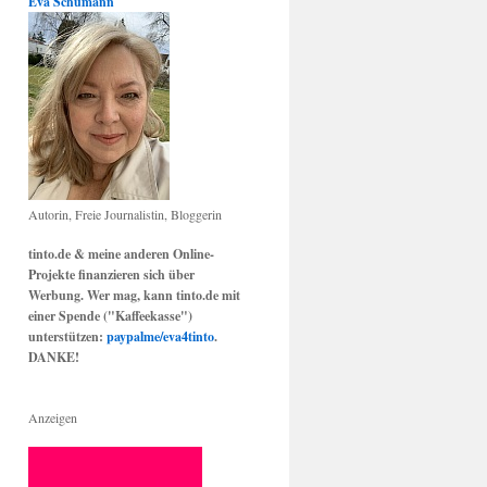
Eva Schumann
Autorin, Freie Journalistin, Bloggerin
tinto.de & meine anderen Online-
Projekte finanzieren sich über
Werbung. Wer mag, kann tinto.de mit
einer Spende ("Kaffeekasse")
unterstützen:
paypalme/eva4tinto
.
DANKE!
Anzeigen