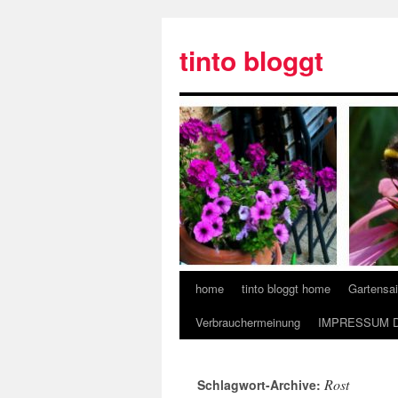
tinto bloggt
home
tinto bloggt home
Gartensa
Verbrauchermeinung
IMPRESSUM 
Rost
Schlagwort-Archive: