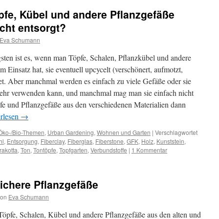
fe, Kübel und andere Pflanzgefäße
cht entsorgt?
Eva Schumann
sten ist es, wenn man Töpfe, Schalen, Pflanzkübel und andere
m Einsatz hat, sie eventuell upcycelt (verschönert, aufmotzt,
t. Aber manchmal werden es einfach zu viele Gefäße oder sie
 mehr verwenden kann, und manchmal mag man sie einfach nicht
e und Pflanzgefäße aus den verschiedenen Materialien dann
rlesen
→
Öko-/Bio-Themen
,
Urban Gardening
,
Wohnen und Garten
|
Verschlagwortet
hl
,
Entsorgung
,
Fiberclay
,
Fiberglas
,
Fiberstone
,
GFK
,
Holz
,
Kunststein
,
rakotta
,
Ton
,
Tontöpfe
,
Topfgarten
,
Verbundstoffe
|
1 Kommentar
sichere Pflanzgefäße
von
Eva Schumann
 Töpfe, Schalen, Kübel und andere Pflanzgefäße aus den alten und