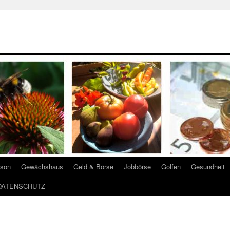
ison
Gewächshaus
Geld & Börse
Jobbörse
Golfen
Gesundheit
DATENSCHUTZ