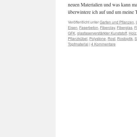
neuen Materialien und was kann man
überwintere ich auf und um meine 
Veröffentlicht unter
Garten und Pflanzen
,
Eisen
,
Faserbeton
,
Fiberclay
,
Fiberglas
,
F
GFK
,
glasfaserverstärkter Kunststoff
,
Holz
Pflanzkübel
,
Polystone
,
Rost
,
Rostoptik
,
S
Topfmaterial
|
4 Kommentare