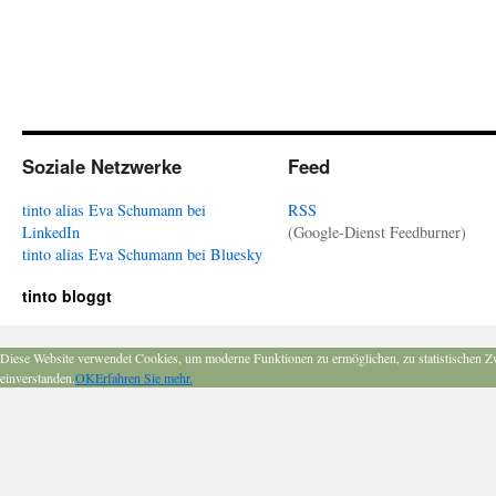
Soziale Netzwerke
Feed
tinto alias Eva Schumann bei
RSS
LinkedIn
(Google-Dienst Feedburner)
tinto alias Eva Schumann bei Bluesky
tinto bloggt
Diese Website verwendet Cookies, um moderne Funktionen zu ermöglichen, zu statistischen Z
einverstanden.
OK
Erfahren Sie mehr.