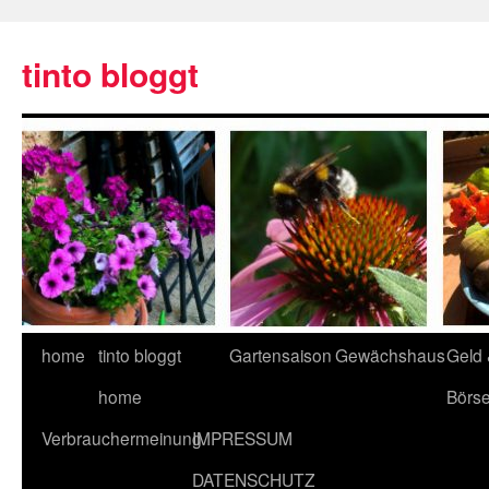
tinto bloggt
home
tinto bloggt
Gartensaison
Gewächshaus
Geld
home
Börs
Verbrauchermeinung
IMPRESSUM
DATENSCHUTZ