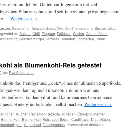
esser voran. Ich bin Gartenbau-Ingenieurin mit viel
ogischen Pflanzenschutz, und seit Jahrzehnten privat begeisterte
her …
Weiterlesen
→
lanzen
,
Gesundheit
,
Gewächshaus
,
Öko-/Bio-Themen
,
tinto-Bücher
,
Urban
agwortet mit
Balkon
,
Chili
,
Eingang
,
Frühbeet
,
Garten
,
Gartenbücher
,
nzenschutz
,
Selbstversorger
,
Terrasse
,
Tomaten
,
Topfgarten
,
urban
hl als Blumenkohl-Reis getestet
0
von
Eva Schumann
ünkohl das Trendgemüse „Kale“, eines der aktuellen Superfoods,
eitgenosse den Tag nicht überlebt. Und nun wird aus
glutenfreies, kohlenhydrat- und kalorienarmes Convenience-
ät passt. Hintergründe, kaufen, selbst machen.
Weiterlesen
→
sundheit
,
Küchenpraxis und Rezepte
,
Mitreden
,
Öko-/Bio-Themen
|
,
Blumenkohl
,
Blumenkohl-Reis
,
cauli flower
,
Cauliflower
,
Diät
,
Diäten
,
Nachhaltigkeit
,
Superfood
,
Trendgemüse
|
Kommentare deaktiviert