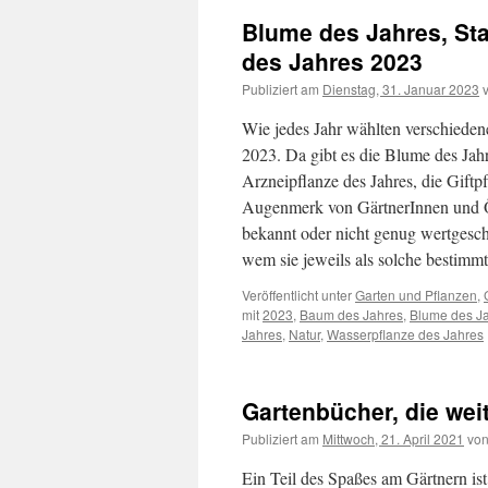
Blume des Jahres, Sta
des Jahres 2023
Publiziert am
Dienstag, 31. Januar 2023
Wie jedes Jahr wählten verschiedene
2023. Da gibt es die Blume des Jahr
Arzneipflanze des Jahres, die Giftp
Augenmerk von GärtnerInnen und Öff
bekannt oder nicht genug wertgesch
wem sie jeweils als solche bestim
Veröffentlicht unter
Garten und Pflanzen
,
mit
2023
,
Baum des Jahres
,
Blume des J
Jahres
,
Natur
,
Wasserpflanze des Jahres
Gartenbücher, die wei
Publiziert am
Mittwoch, 21. April 2021
vo
Ein Teil des Spaßes am Gärtnern is