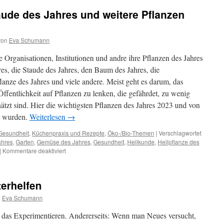
ude des Jahres und weitere Pflanzen
von
Eva Schumann
 Organisationen, Institutionen und andre ihre Pflanzen des Jahres
es, die Staude des Jahres, den Baum des Jahres, die
flanze des Jahres und viele andere. Meist geht es darum, das
entlichkeit auf Pflanzen zu lenken, die gefährdet, zu wenig
ätzt sind. Hier die wichtigsten Pflanzen des Jahres 2023 und von
mt wurden.
Weiterlesen
→
Gesundheit
,
Küchenpraxis und Rezepte
,
Öko-/Bio-Themen
|
Verschlagwortet
ahres
,
Garten
,
Gemüse des Jahres
,
Gesundheit
,
Heilkunde
,
Heilpflanze des
|
Kommentare deaktiviert
terhelfen
n
Eva Schumann
t das Experimentieren. Andererseits: Wenn man Neues versucht,