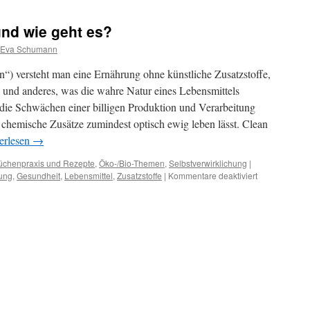
und wie geht es?
Eva Schumann
n“) versteht man eine Ernährung ohne künstliche Zusatzstoffe,
 und anderes, was die wahre Natur eines Lebensmittels
t, die Schwächen einer billigen Produktion und Verarbeitung
 chemische Zusätze zumindest optisch ewig leben lässt. Clean
erlesen
→
üchenpraxis und Rezepte
,
Öko-/Bio-Themen
,
Selbstverwirklichung
|
ung
,
Gesundheit
,
Lebensmittel
,
Zusatzstoffe
|
Kommentare deaktiviert