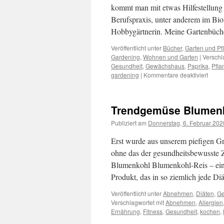
kommt man mit etwas Hilfestellung b
Berufspraxis, unter anderem im Biol
Hobbygärtnerin. Meine Gartenbüc
Veröffentlicht unter
Bücher
,
Garten und Pf
Gardening
,
Wohnen und Garten
|
Verschl
Gesundheit
,
Gewächshaus
,
Paprika
,
Pfla
gardening
|
Kommentare deaktiviert
Trendgemüse Blumenko
Publiziert am
Donnerstag, 6. Februar 202
Erst wurde aus unserem piefigen Gr
ohne das der gesundheitsbewusste Z
Blumenkohl Blumenkohl-Reis – ein 
Produkt, das in so ziemlich jede Di
Veröffentlicht unter
Abnehmen
,
Diäten
,
Ge
Verschlagwortet mit
Abnehmen
,
Allergien
Ernährung
,
Fitness
,
Gesundheit
,
kochen
,