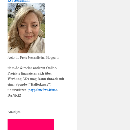
Eva Schumann
Autorin, Freie Journalistin, Bloggerin
tinto.de & meine anderen Online-
Projekte finanzieren sich über
Werbung. Wer mag, kann tinto.de mit
einer Spende ("Kaffeekasse")
unterstützen:
paypalme/eva4tinto
.
DANKE!
Anzeigen