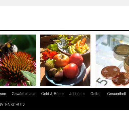
ison
Gewächshaus
Geld & Börse
Jobbörse
Golfen
Gesundheit
DATENSCHUTZ