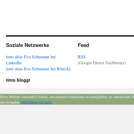
Soziale Netzwerke
Feed
tinto alias Eva Schumann bei
RSS
LinkedIn
(Google-Dienst Feedburner)
tinto alias Eva Schumann bei Bluesky
tinto bloggt
Diese Website verwendet Cookies, um moderne Funktionen zu ermöglichen, zu statistischen Z
einverstanden.
OK
Erfahren Sie mehr.