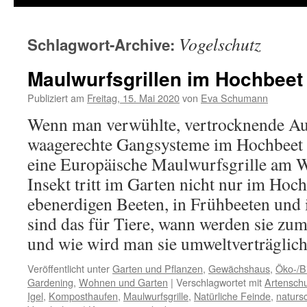
Vogelschutz
Schlagwort-Archive:
Maulwurfsgrillen im Hochbeet
Publiziert am
Freitag, 15. Mai 2020
von
Eva Schumann
Wenn man verwühlte, vertrocknende Au
waagerechte Gangsysteme im Hochbeet f
eine Europäische Maulwurfsgrille am W
Insekt tritt im Garten nicht nur im Hoc
ebenerdigen Beeten, in Frühbeeten und
sind das für Tiere, wann werden sie zu
und wie wird man sie umweltverträglic
Veröffentlicht unter
Garten und Pflanzen
,
Gewächshaus
,
Öko-/B
Gardening
,
Wohnen und Garten
|
Verschlagwortet mit
Artensch
Igel
,
Komposthaufen
,
Maulwurfsgrille
,
Natürliche Feinde
,
naturs