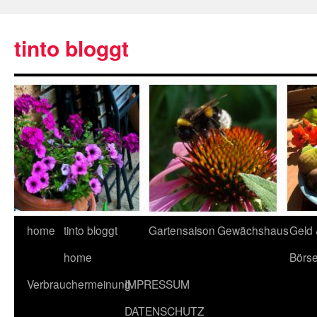
tinto bloggt
home
tinto bloggt
Gartensaison
Gewächshaus
Geld
home
Börs
Verbrauchermeinung
IMPRESSUM
DATENSCHUTZ